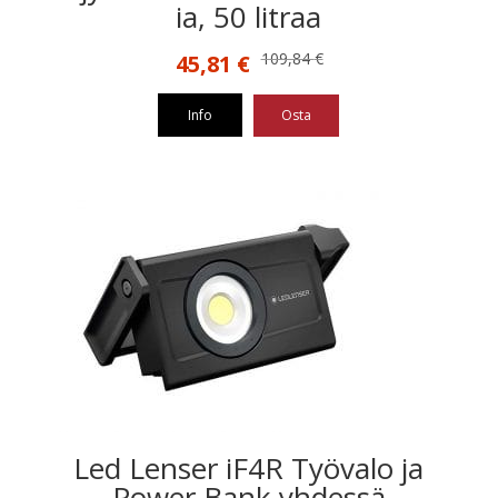
ia, 50 litraa
Alkuperäinen
Nykyinen
109,84
€
45,81
€
hinta
hinta
oli:
on:
Info
Osta
109,84 €.
45,81 €.
Led Lenser iF4R Työvalo ja
Power Bank yhdessä