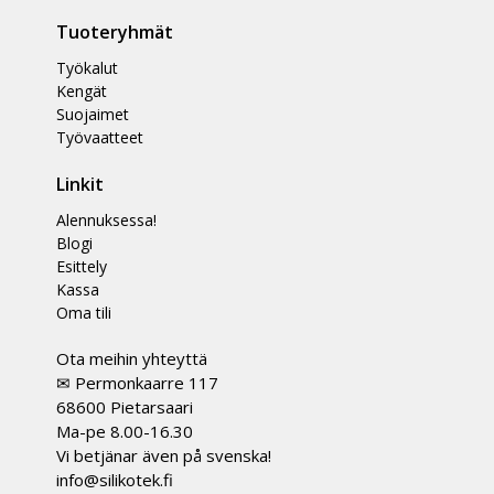
Tuoteryhmät
Työkalut
Kengät
Suojaimet
Työvaatteet
Linkit
Alennuksessa!
Blogi
Esittely
Kassa
Oma tili
Ota meihin yhteyttä
✉ Permonkaarre 117
68600 Pietarsaari
Ma-pe 8.00-16.30
Vi betjänar även på svenska!
info@silikotek.fi