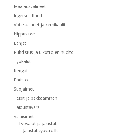
Maalausvälineet
Ingersoll Rand
Voiteluaineet ja kemikaalit
Nippusiteet
Lahjat
Puhdistus ja ulkotilojen huolto
Työkalut
Kengät
Paristot
Suojaimet
Teipit ja pakkaaminen
Taloustavara
Valaisimet
Työvalot ja jalustat
Jalustat työvaloille