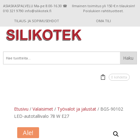
ASIASKASPALVELU Ma-pe 8.00-16.30 ☎
Ilmainen toimitus yli 150 €:n tilauksiin!
010 321 9790 info@silikotek.fi
Poislukien rahtituotteet.
TILAUS- JA SOPIMUSEHDOT
OMA TILI
0 kohdetta
Etusivu
/
Valaisimet
/
Työvalot ja jalustat
/ BGS-90102
LED-autotallivalo 78 W E27
Ale!