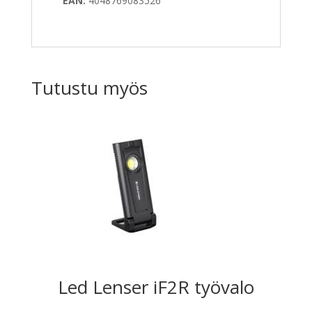
EAN:
4048769083526
Tutustu myös
Led Lenser iF2R työvalo