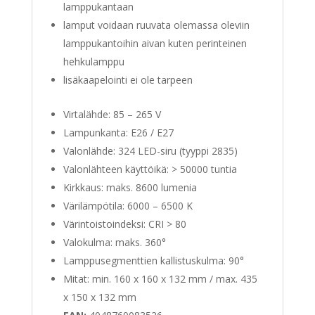
lamppukantaan
lamput voidaan ruuvata olemassa oleviin
lamppukantoihin aivan kuten perinteinen
hehkulamppu
lisäkaapelointi ei ole tarpeen
Virtalähde: 85 – 265 V
Lampunkanta: E26 / E27
Valonlähde: 324 LED-siru (tyyppi 2835)
Valonlähteen käyttöikä: > 50000 tuntia
Kirkkaus: maks. 8600 lumenia
Värilämpötila: 6000 – 6500 K
Värintoistoindeksi: CRI > 80
Valokulma: maks. 360°
Lamppusegmenttien kallistuskulma: 90°
Mitat: min. 160 x 160 x 132 mm / max. 435
x 150 x 132 mm