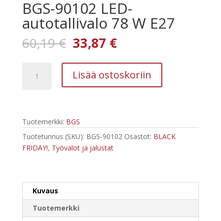
BGS-90102 LED-
autotallivalo 78 W E27
Alkuperäinen
Nykyinen
60,19
€
33,87
€
hinta
hinta
oli:
on:
BGS-
60,19 €.
33,87 €.
Lisää ostoskoriin
90102
LED-
autotallivalo
78
Tuotemerkki:
BGS
W
E27
Tuotetunnus (SKU):
BGS-90102
Osastot:
BLACK
määrä
FRIDAY!
,
Työvalot ja jalustat
Kuvaus
Tuotemerkki