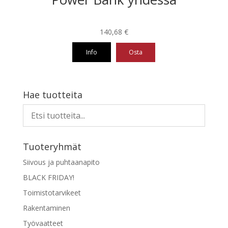
140,68
€
Info
Osta
Hae tuotteita
Tuoteryhmät
Siivous ja puhtaanapito
BLACK FRIDAY!
Toimistotarvikeet
Rakentaminen
Työvaatteet