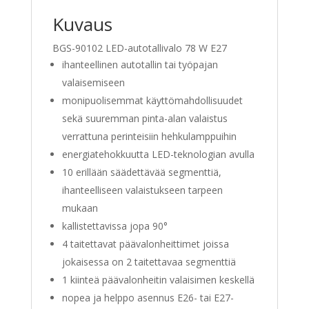
Kuvaus
BGS-90102 LED-autotallivalo 78 W E27
ihanteellinen autotallin tai työpajan
valaisemiseen
monipuolisemmat käyttömahdollisuudet
sekä suuremman pinta-alan valaistus
verrattuna perinteisiin hehkulamppuihin
energiatehokkuutta LED-teknologian avulla
10 erillään säädettävää segmenttiä,
ihanteelliseen valaistukseen tarpeen
mukaan
kallistettavissa jopa 90°
4 taitettavat päävalonheittimet joissa
jokaisessa on 2 taitettavaa segmenttiä
1 kiinteä päävalonheitin valaisimen keskellä
nopea ja helppo asennus E26- tai E27-