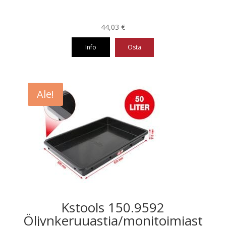
44,03
€
Info
Osta
Ale!
Kstools 150.9592
Öljynkeruuastia/monitoimiast