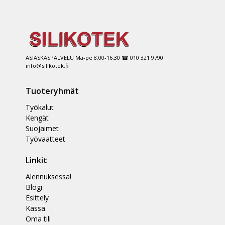
ASIASKASPALVELU Ma-pe 8.00-16.30 ☎ 010 321 9790
info@silikotek.fi
Tuoteryhmät
Työkalut
Kengät
Suojaimet
Työvaatteet
Linkit
Alennuksessa!
Blogi
Esittely
Kassa
Oma tili