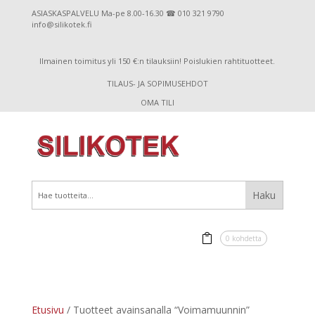
ASIASKASPALVELU Ma-pe 8.00-16.30 ☎ 010 321 9790
info@silikotek.fi
Ilmainen toimitus yli 150 €:n tilauksiin! Poislukien rahtituotteet.
TILAUS- JA SOPIMUSEHDOT
OMA TILI
0 kohdetta
Etusivu
/ Tuotteet avainsanalla “Voimamuunnin”