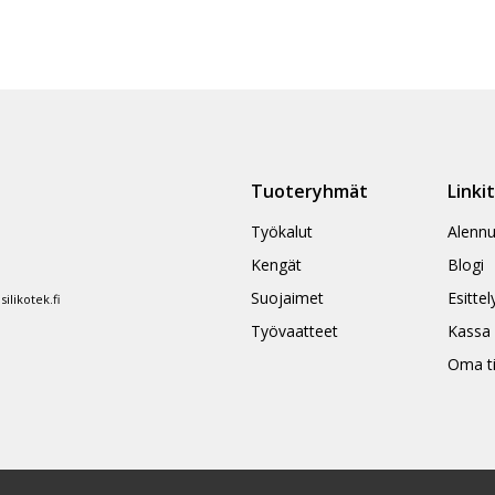
Tuoteryhmät
Linki
Työkalut
Alennu
Kengät
Blogi
Suojaimet
Esittel
likotek.fi
Työvaatteet
Kassa
Oma ti