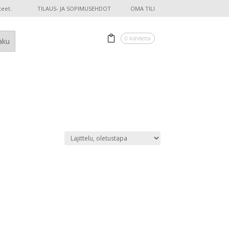
teet.
TILAUS- JA SOPIMUSEHDOT
OMA TILI
0 kohdetta