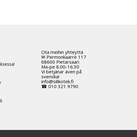
Ota meihin yhteyttä
t
✉ Permonkaarre 117
68600 Pietarsaari
ksessa!
Ma-pe 8.00-16.30
Vi betjänar även på
svenska!
info@silikotek.fi
y
☎ 010 321 9790
li