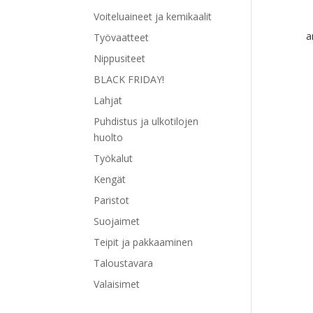
Voiteluaineet ja kemikaalit
a
Työvaatteet
Nippusiteet
BLACK FRIDAY!
Lahjat
Puhdistus ja ulkotilojen
huolto
Työkalut
Kengät
Paristot
Suojaimet
Teipit ja pakkaaminen
Taloustavara
Valaisimet