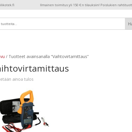
ikotek.fi
Ilmainen toimitus yli 150 €:n tilauksiin! Poislukien rahtituot
ivu
/ Tuotteet avainsanalla “Vaihtovirtamittaus”
ihtovirtamittaus
etään ainoa tulos