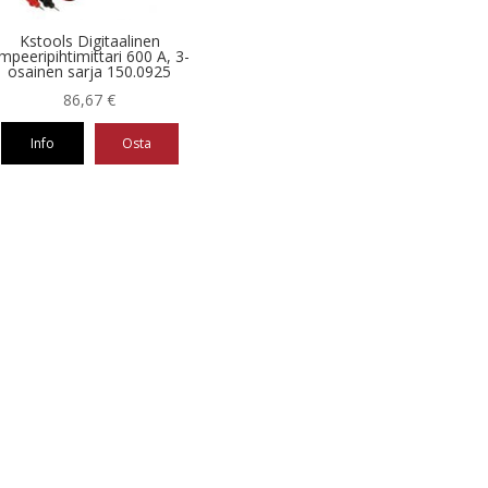
Kstools Digitaalinen
mpeeripihtimittari 600 A, 3-
osainen sarja 150.0925
86,67
€
Info
Osta