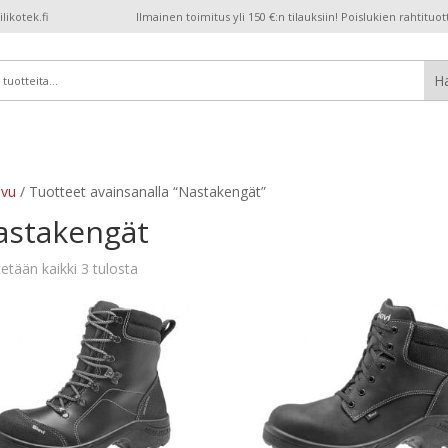
ikotek.fi
Ilmainen toimitus yli 150 €:n tilauksiin! Poislukien rahtituot
ivu
/ Tuotteet avainsanalla “Nastakengät”
astakengät
etään kaikki 3 tulosta