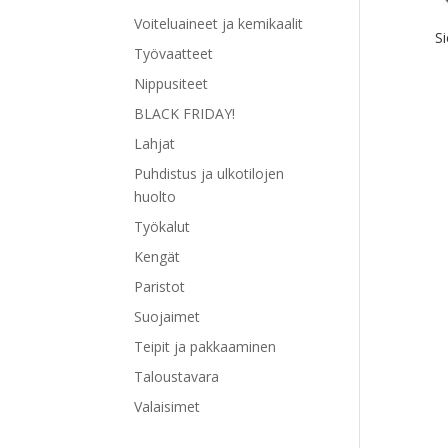
Voiteluaineet ja kemikaalit
Si
Työvaatteet
Nippusiteet
BLACK FRIDAY!
Lahjat
Tällä
Puhdistus ja ulkotilojen
tuott
huolto
on
Työkalut
use
muu
Kengät
Voit
Paristot
tehd
Suojaimet
vali
tuot
Teipit ja pakkaaminen
sivul
Taloustavara
Valaisimet