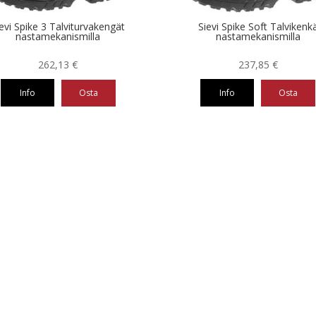
evi Spike 3 Talviturvakengät
Sievi Spike Soft Talvikenk
nastamekanismilla
nastamekanismilla
262,13
€
237,85
€
Info
Osta
Info
Osta
Tällä
eella
tuotteella
on
ampi
useampi
nnelma.
muunnelma.
Voit
ä
tehdä
nnat
valinnat
teen
tuotteen
la.
sivulla.