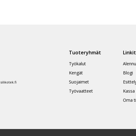
Tuoteryhmät
Linki
Työkalut
Alennu
Kengät
Blogi
Suojaimet
Esittel
likotek.fi
Työvaatteet
Kassa
Oma ti