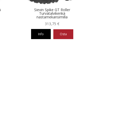
ä
Sievin Spike GT Roller
Turvatalvikenkä
nastamekansimilla
313,75
€
Info
Osta
Tällä
tuotteella
on
useampi
muunnelma.
Voit
tehdä
valinnat
tuotteen
sivulla.