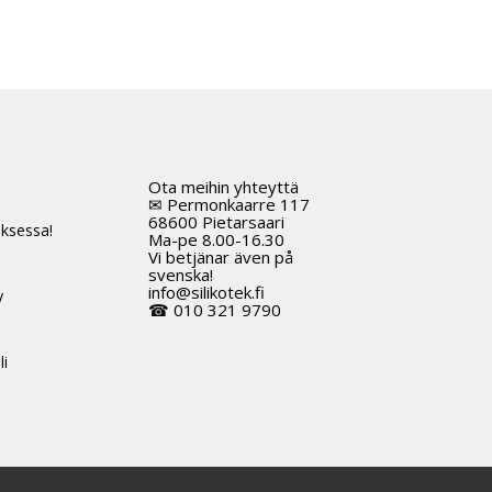
Ota meihin yhteyttä
t
✉ Permonkaarre 117
68600 Pietarsaari
ksessa!
Ma-pe 8.00-16.30
Vi betjänar även på
svenska!
info@silikotek.fi
y
☎ 010 321 9790
li