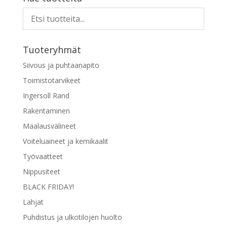
useampi
muunnelma.
Voit
tehdä
Tuoteryhmät
valinnat
tuotteen
Siivous ja puhtaanapito
sivulla.
Toimistotarvikeet
Ingersoll Rand
Rakentaminen
Maalausvälineet
Voiteluaineet ja kemikaalit
Työvaatteet
Nippusiteet
BLACK FRIDAY!
Lahjat
Puhdistus ja ulkotilojen huolto