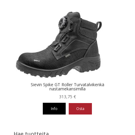
Tällä
tuotteella
on
useampi
muunnelma.
Voit
tehdä
valinnat
tuotteen
sivulla.
Sievin Spike GT Roller Turvatalvikenkä
nastamekansimilla
313,75
€
Info
Osta
Tällä
tuotteella
on
Hae tuotteita