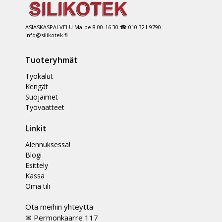
ASIASKASPALVELU Ma-pe 8.00-16.30 ☎ 010 321 9790
info@silikotek.fi
Tuoteryhmät
Työkalut
Kengät
Suojaimet
Työvaatteet
Linkit
Alennuksessa!
Blogi
Esittely
Kassa
Oma tili
Ota meihin yhteyttä
✉ Permonkaarre 117