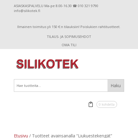
ASIASKASPALVELU Ma-pe 8.00-16.30 ☎ 010 321 9790
info@silikotek.fi
Ilmainen toimitus yli 150 €:n tilauksiin! Poislukien rahtituotteet.
TILAUS- JA SOPIMUSEHDOT
OMA TILI
0 kohdetta
Etusivu
/ Tuotteet avainsanalla “Liukuestekengät”