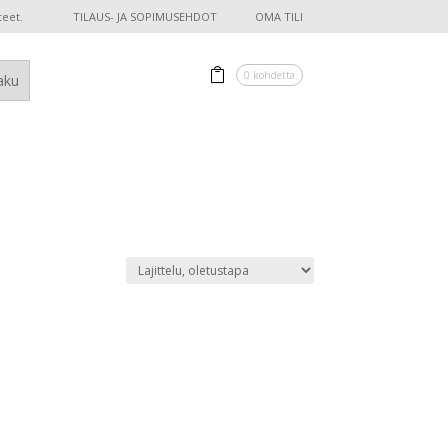
teet.
TILAUS- JA SOPIMUSEHDOT
OMA TILI
0 kohdetta