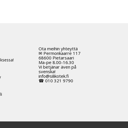
Ota meihin yhteyttä
t
✉ Permonkaarre 117
68600 Pietarsaari
ksessa!
Ma-pe 8.00-16.30
Vi betjänar även på
svenska!
info@silikotek.fi
y
☎ 010 321 9790
li