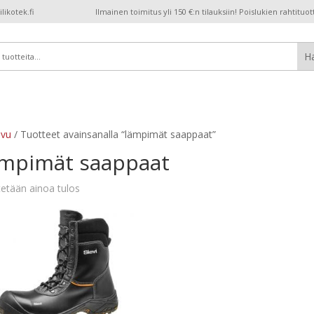
ikotek.fi
Ilmainen toimitus yli 150 €:n tilauksiin! Poislukien rahtituot
ivu
/ Tuotteet avainsanalla “lämpimät saappaat”
ämpimät saappaat
etään ainoa tulos