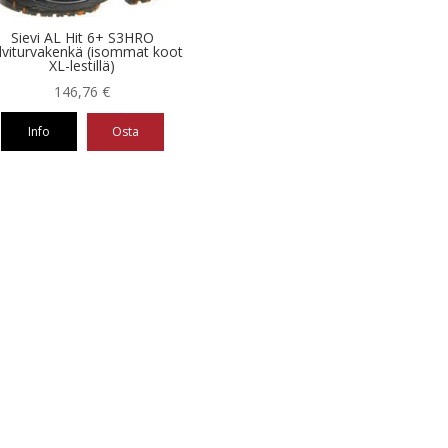
Sievi AL Hit 6+ S3HRO
lviturvakenkä (isommat koot
XL-lestillä)
146,76
€
Info
Osta
eella
ampi
nnelma.
ä
nnat
teen
la.