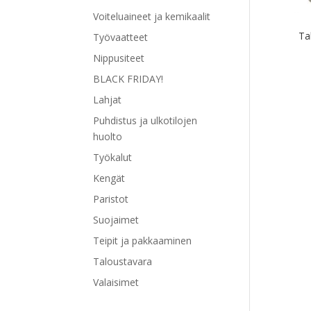
Voiteluaineet ja kemikaalit
Ta
Työvaatteet
Nippusiteet
BLACK FRIDAY!
Lahjat
Tällä
Puhdistus ja ulkotilojen
tuott
huolto
on
Työkalut
use
muu
Kengät
Voit
Paristot
tehd
Suojaimet
vali
tuot
Teipit ja pakkaaminen
sivul
Taloustavara
Valaisimet