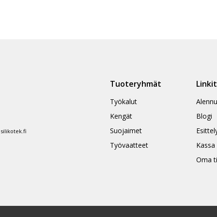
Tuoteryhmät
Linki
Työkalut
Alennu
Kengät
Blogi
Suojaimet
Esittel
likotek.fi
Työvaatteet
Kassa
Oma ti