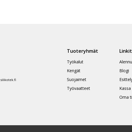
Tuoteryhmät
Linki
Työkalut
Alennu
Kengät
Blogi
Suojaimet
Esittel
likotek.fi
Työvaatteet
Kassa
Oma ti