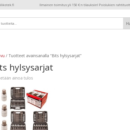
ikotek.fi
Ilmainen toimitus yli 150 €:n tilauksiin! Poislukien rahtituot
ivu
/ Tuotteet avainsanalla “Bits hylsysarjat”
ts hylsysarjat
etään ainoa tulos