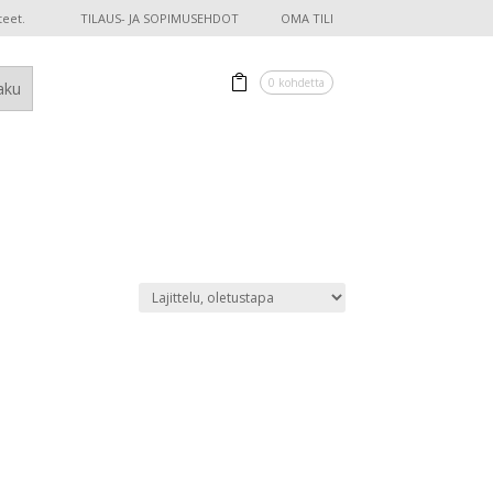
teet.
TILAUS- JA SOPIMUSEHDOT
OMA TILI
0 kohdetta