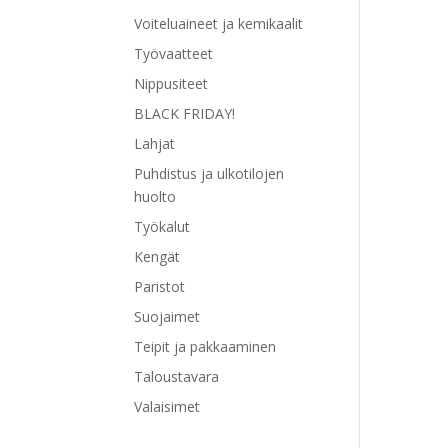
Voiteluaineet ja kemikaalit
Työvaatteet
Nippusiteet
BLACK FRIDAY!
Lahjat
Puhdistus ja ulkotilojen
huolto
Työkalut
Kengät
Paristot
Suojaimet
Teipit ja pakkaaminen
Taloustavara
Valaisimet