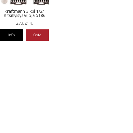
Kraftmann 3 kpl 1/2″
Bitsihylsysarjoja 5186
273,21
€
Info
Osta