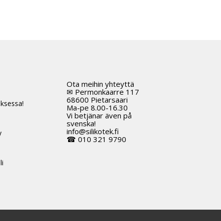
Ota meihin yhteyttä
t
✉ Permonkaarre 117
68600 Pietarsaari
ksessa!
Ma-pe 8.00-16.30
Vi betjänar även på
svenska!
info@silikotek.fi
y
☎ 010 321 9790
li