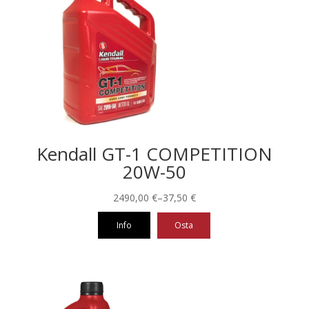
Kendall GT-1 COMPETITION
20W-50
Hintaluokka:
2490,00
€
–
37,50
€
37,50 €
Info
Osta
-
2490,00 €
Tällä
tuotteella
on
useampi