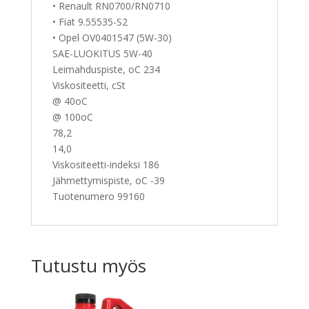
• Renault RN0700/RN0710
• Fiat 9.55535-S2
• Opel OV0401547 (5W-30)
SAE-LUOKITUS 5W-40
Leimahduspiste, oC 234
Viskositeetti, cSt
@ 40oC
@ 100oC
78,2
14,0
Viskositeetti-indeksi 186
Jähmettymispiste, oC -39
Tuotenumero 99160
Tutustu myös