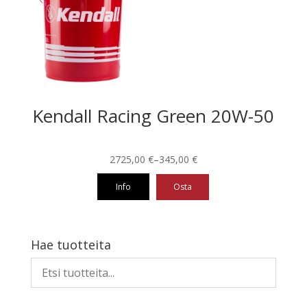
tehdä
valinnat
tuotteen
sivulla.
Kendall Racing Green 20W-50
Hintaluokka:
2725,00
€
–
345,00
€
345,00 €
Info
Osta
-
2725,00 €
Tällä
tuotteella
on
Hae tuotteita
useampi
muunnelma.
Voit
tehdä