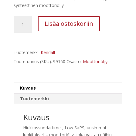
synteettinen moottoriöljy
VICTORY
Lisää ostoskoriin
M5
Low
SaPS
5W-
Tuotemerkki:
Kendall
40,
5
Tuotetunnus (SKU):
99160
Osasto:
Moottoriöljyt
l
Moottoriöljy
määrä
Kuvaus
Tuotemerkki
Kuvaus
Hiukkassuodattimet, Low SaPS, uusimmat
luokitukset – moottoriöljy, joka vastaa näihin