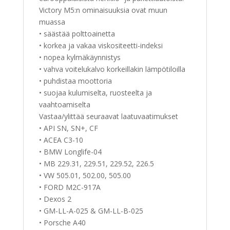
Victory M5:n ominaisuuksia ovat muun
muassa
• säästää polttoainetta
• korkea ja vakaa viskositeetti-indeksi
• nopea kylmäkäynnistys
• vahva voitelukalvo korkeillakin lämpötiloilla
• puhdistaa moottoria
• suojaa kulumiselta, ruosteelta ja
vaahtoamiselta
Vastaa/ylittää seuraavat laatuvaatimukset
• API SN, SN+, CF
• ACEA C3-10
• BMW Longlife-04
• MB 229.31, 229.51, 229.52, 226.5
• VW 505.01, 502.00, 505.00
• FORD M2C-917A
• Dexos 2
• GM-LL-A-025 & GM-LL-B-025
• Porsche A40