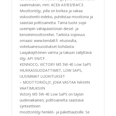
vaatimuksiin, mm. ACEA A3/B3/B4/C3.
Moottoriöljy, jolla on korkea ja vakaa
viskositeetti-indeksi, puhdistaa moottoria ja
säästää polttoainetta. Tämä tuote sopii
useimpiin vähäpäästöisiin diesel- ja
bensiinimoottoreihin. Tarkista sopivuus
omaasi: www.kendall.fi -etusivulta,
voiteluainesuositukset-kohdasta.
Laajakäyttöinen varma ja takuun säilyttävä
öljy. API SN/CF.
KENNOCO, VICTORY M5 5W-40 Low SaPS
HIUKKASSUODATTIMET, LOW SAPS,
UUSIMMAT LUOKITUKSET
– MOOTTORIÖLJY, JOKA VASTAA NÄIHIN
VAATIMUKSIIN
Victory M5 5W-40 Low SaPS on täysin
uudenaikainen, polttoainetta säästävä
synteettinen
moottoriöljy henkilö- ja pakettiautoille. Se