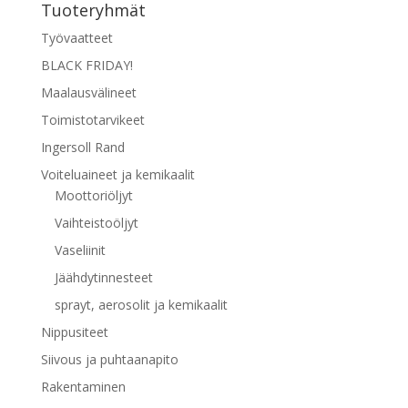
Tuoteryhmät
valinnat
tuotteen
Työvaatteet
sivulla.
BLACK FRIDAY!
Maalausvälineet
Toimistotarvikeet
Ingersoll Rand
Voiteluaineet ja kemikaalit
Moottoriöljyt
Vaihteistoöljyt
Vaseliinit
Jäähdytinnesteet
sprayt, aerosolit ja kemikaalit
Nippusiteet
Siivous ja puhtaanapito
Rakentaminen