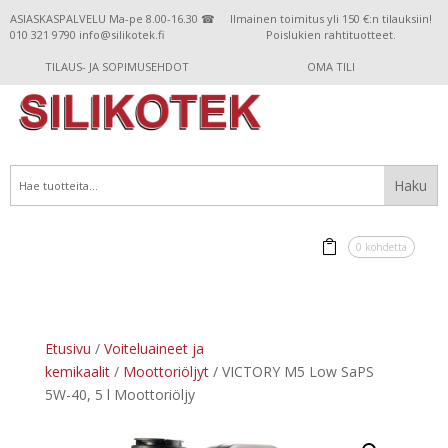
ASIASKASPALVELU Ma-pe 8.00-16.30 ☎
Ilmainen toimitus yli 150 €:n tilauksiin!
010 321 9790 info@silikotek.fi
Poislukien rahtituotteet.
TILAUS- JA SOPIMUSEHDOT
OMA TILI
0 kohdetta
Etusivu
/
Voiteluaineet ja
kemikaalit
/
Moottoriöljyt
/ VICTORY M5 Low SaPS
5W-40, 5 l Moottoriöljy