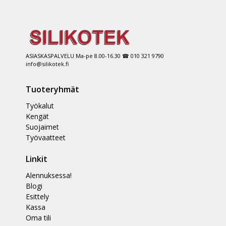
ASIASKASPALVELU Ma-pe 8.00-16.30 ☎ 010 321 9790
info@silikotek.fi
Tuoteryhmät
Työkalut
Kengät
Suojaimet
Työvaatteet
Linkit
Alennuksessa!
Blogi
Esittely
Kassa
Oma tili