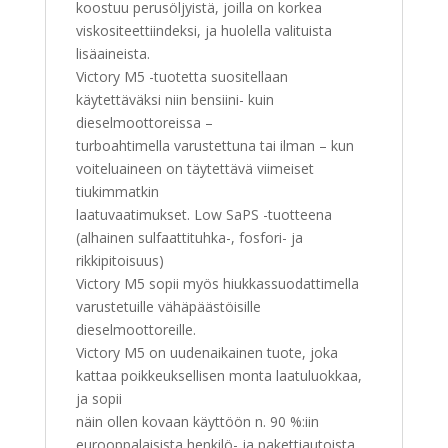
koostuu perusöljyistä, joilla on korkea
viskositeettiindeksi, ja huolella valituista
lisäaineista.
Victory M5 -tuotetta suositellaan
käytettäväksi niin bensiini- kuin
dieselmoottoreissa –
turboahtimella varustettuna tai ilman – kun
voiteluaineen on täytettävä viimeiset
tiukimmatkin
laatuvaatimukset. Low SaPS -tuotteena
(alhainen sulfaattituhka-, fosfori- ja
rikkipitoisuus)
Victory M5 sopii myös hiukkassuodattimella
varustetuille vähäpäästöisille
dieselmoottoreille.
Victory M5 on uudenaikainen tuote, joka
kattaa poikkeuksellisen monta laatuluokkaa,
ja sopii
näin ollen kovaan käyttöön n. 90 %:iin
eurooppalaisista henkilö- ja pakettiautoista.