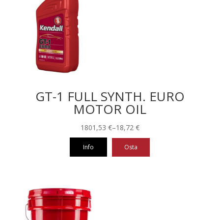
muunnelma.
Voit
tehdä
valinnat
tuotteen
sivulla.
GT-1 FULL SYNTH. EURO
MOTOR OIL
Hintaluokka:
1801,53
€
–
18,72
€
18,72 €
Info
Osta
-
1801,53 €
Tällä
tuotteella
on
useampi
muunnelma.
Voit