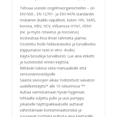
Tehoaa useisiin ongelmaorganismeihin – on
EN1500-, EN 12791- ja EN14476-standardin
mukainen (kaikki vaipalliset, kuten: HIV, SARS,
korona, HBV, HCV, influenssa H1N1, H5N1
jne. ja myös rotavirus ja norovirus)
Kosteuttaa ihoa ilman tahmeita jäämiä.
Osoitettu iholle hellävaraiseksi ja turvalliseksi
(riippumaton testi in vitro -iholle)
Käytä biosideja turvallisesti. Lue aina etiketti
ja tuotetiedot ennen käyttöä.
Riittävän tukeva sekä manuaalisille että
sensoriannostelijoille
Säästä siivoojien aikaa: todistetusti vaivaton
uudelleentäyttö* alle 10 sekunnissa **
Auttaa varmistamaan hyvän hygienian:
tehtaalla suljettu pullo ja uusi pumppu
jokaiselle täyttöpakkaukselle auttavat
vähentämään kontaminaatioriskiä ja
suojaavat tuotteita pullosta aina käyttäjälle