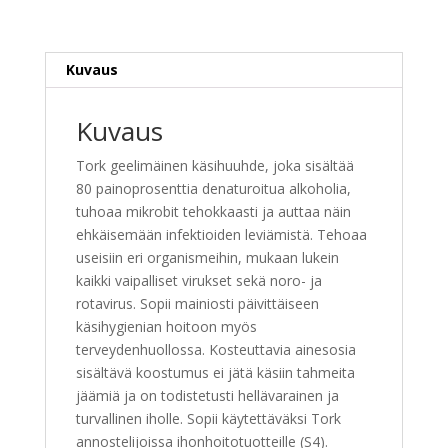
6
kpl/pak
määrä
Kuvaus
Kuvaus
Tork geelimäinen käsihuuhde, joka sisältää
80 painoprosenttia denaturoitua alkoholia,
tuhoaa mikrobit tehokkaasti ja auttaa näin
ehkäisemään infektioiden leviämistä. Tehoaa
useisiin eri organismeihin, mukaan lukein
kaikki vaipalliset virukset sekä noro- ja
rotavirus. Sopii mainiosti päivittäiseen
käsihygienian hoitoon myös
terveydenhuollossa. Kosteuttavia ainesosia
sisältävä koostumus ei jätä käsiin tahmeita
jäämiä ja on todistetusti hellävarainen ja
turvallinen iholle. Sopii käytettäväksi Tork
annostelijoissa ihonhoitotuotteille (S4).