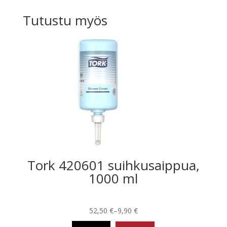
Tutustu myös
Tork 420601 suihkusaippua,
1000 ml
Hintaluokka:
52,50
€
–
9,90
€
9,90 €