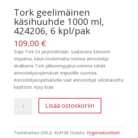
Tork geelimäinen
käsihuuhde 1000 ml,
424206, 6 kpl/pak
109,00
€
Sopii Tork S4 järjestelmään. Saatavana Sensorin
ohjaama, käsin koskematta toimiva annostelija.
Virallisena Tork jälleenmyyjänä voimme tehdä
annostelijasopimukset eripuolille suomea.
Annostelijasopimuksella saat annostelijat veloituksetta
käyttöön. Kysy lisää
Tork
Lisää ostoskoriin
geelimäinen
käsihuuhde
1000
ml,
Tuotetunnus (SKU):
424106
Osasto:
Hygieniatuotteet
424206,