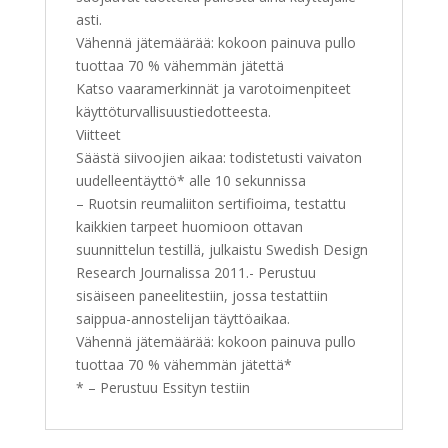
asti.
Vähennä jätemäärää: kokoon painuva pullo
tuottaa 70 % vähemmän jätettä
Katso vaaramerkinnät ja varotoimenpiteet
käyttöturvallisuustiedotteesta.
Viitteet
Säästä siivoojien aikaa: todistetusti vaivaton
uudelleentäyttö* alle 10 sekunnissa
– Ruotsin reumaliiton sertifioima, testattu
kaikkien tarpeet huomioon ottavan
suunnittelun testillä, julkaistu Swedish Design
Research Journalissa 2011.- Perustuu
sisäiseen paneelitestiin, jossa testattiin
saippua-annostelijan täyttöaikaa.
Vähennä jätemäärää: kokoon painuva pullo
tuottaa 70 % vähemmän jätettä*
* – Perustuu Essityn testiin