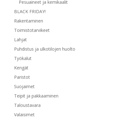
Pesuaineet ja kemikaalit
BLACK FRIDAY!
Rakentaminen
Toimistotarvikeet
Lahjat
Puhdistus ja ulkotilojen huolto
Työkalut
Kengät
Paristot
Suojaimet
Teipit ja pakkaaminen
Taloustavara
Valaisimet