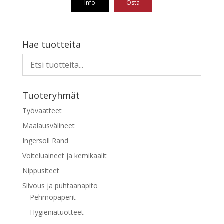
Info
Osta
-
110,32 €
Tällä
tuotteella
on
Hae tuotteita
useampi
muunnelma.
Voit
tehdä
Tuoteryhmät
valinnat
tuotteen
Työvaatteet
sivulla.
Maalausvälineet
Ingersoll Rand
Voiteluaineet ja kemikaalit
Nippusiteet
Siivous ja puhtaanapito
Pehmopaperit
Hygieniatuotteet