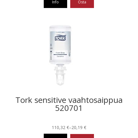
Info
Osta
Tällä
tuotteella
on
useampi
muunnelma.
Voit
tehdä
valinnat
tuotteen
sivulla.
Tork sensitive vaahtosaippua
520701
Hintaluokka:
110,32
€
–
20,19
€
20,19 €