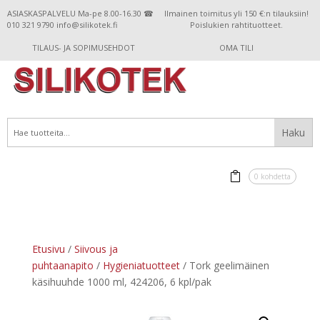
ASIASKASPALVELU Ma-pe 8.00-16.30 ☎
Ilmainen toimitus yli 150 €:n tilauksiin!
010 321 9790 info@silikotek.fi
Poislukien rahtituotteet.
TILAUS- JA SOPIMUSEHDOT
OMA TILI
0 kohdetta
Etusivu
/
Siivous ja
puhtaanapito
/
Hygieniatuotteet
/ Tork geelimäinen
käsihuuhde 1000 ml, 424206, 6 kpl/pak