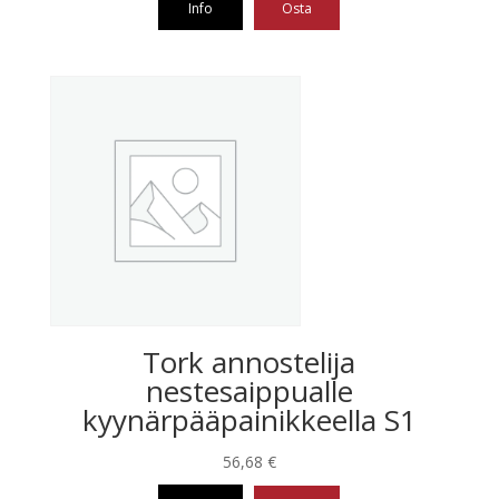
Info
Osta
-
52,50 €
Tällä
tuotteella
on
useampi
muunnelma.
Voit
tehdä
valinnat
tuotteen
sivulla.
Tork annostelija
nestesaippualle
kyynärpääpainikkeella S1
56,68
€