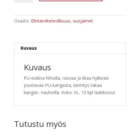
PU
määrä
Osasto:
Elintarviketeollisuus, suojaimet
Kuvaus
Kuvaus
PU-esiliina hihoilla, rasvaa ja likaa hylkivää
joustavaa PU-kangasta, kiinnitys takaa
kangas- nauhoilla. Koko: XL. 10 kpl laatikossa.
Tutustu myös