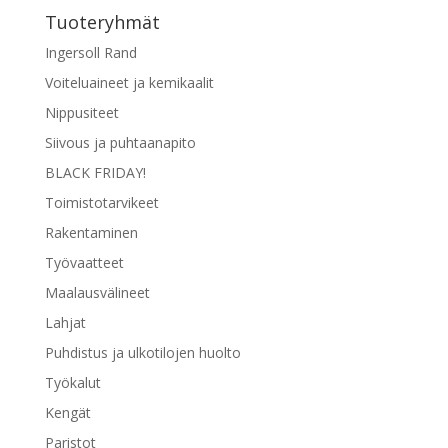
tehdä
Tuoteryhmät
valinnat
tuotteen
Ingersoll Rand
sivulla.
Voiteluaineet ja kemikaalit
Nippusiteet
Siivous ja puhtaanapito
BLACK FRIDAY!
Toimistotarvikeet
Rakentaminen
Työvaatteet
Maalausvälineet
Lahjat
Puhdistus ja ulkotilojen huolto
Työkalut
Kengät
Paristot