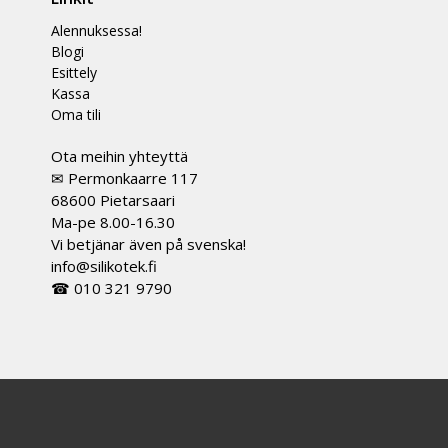
Alennuksessa!
Blogi
Esittely
Kassa
Oma tili
Ota meihin yhteyttä
✉ Permonkaarre 117
68600 Pietarsaari
Ma-pe 8.00-16.30
Vi betjänar även på svenska!
info@silikotek.fi
☎ 010 321 9790