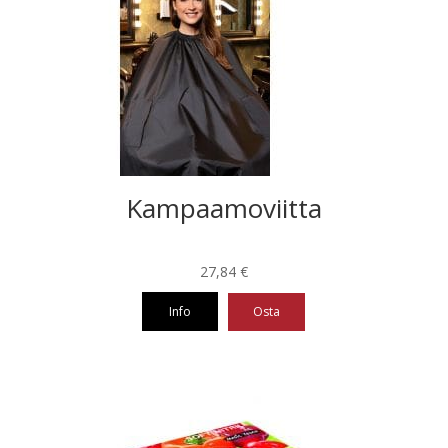
muunnelma.
Voit
tehdä
valinnat
tuotteen
sivulla.
Kampaamoviitta
27,84
€
Info
Osta