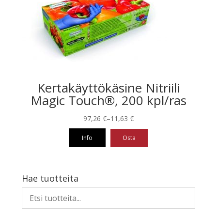
Kertakäyttökäsine Nitriili
Magic Touch®, 200 kpl/ras
Hintaluokka:
97,26
€
–
11,63
€
11,63 €
Info
Osta
-
97,26 €
Tällä
tuotteella
on
Hae tuotteita
useampi
muunnelma.
Voit