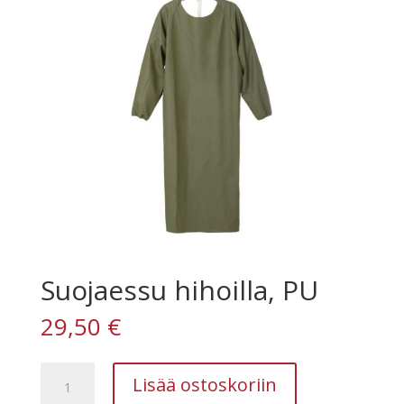
Suojaessu hihoilla, PU
29,50
€
Suojaessu
Lisää ostoskoriin
hihoilla,