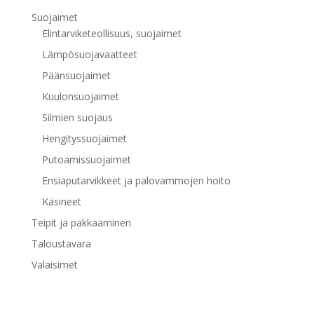
Suojaimet
Elintarviketeollisuus, suojaimet
Lämpösuojavaatteet
Päänsuojaimet
Kuulonsuojaimet
Silmien suojaus
Hengityssuojaimet
Putoamissuojaimet
Ensiaputarvikkeet ja palovammojen hoito
Käsineet
Teipit ja pakkaaminen
Taloustavara
Valaisimet