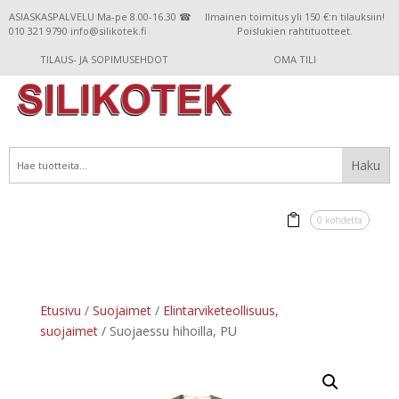
ASIASKASPALVELU Ma-pe 8.00-16.30 ☎
Ilmainen toimitus yli 150 €:n tilauksiin!
010 321 9790 info@silikotek.fi
Poislukien rahtituotteet.
TILAUS- JA SOPIMUSEHDOT
OMA TILI
0 kohdetta
Etusivu
/
Suojaimet
/
Elintarviketeollisuus,
suojaimet
/ Suojaessu hihoilla, PU