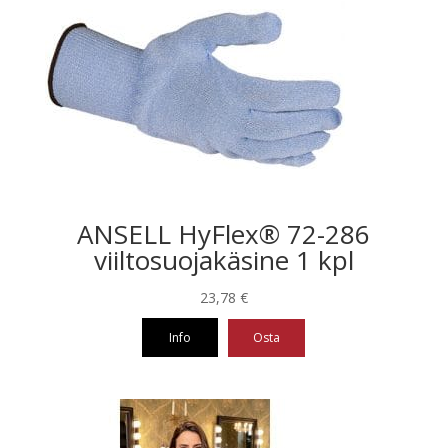
ANSELL HyFlex® 72-286
viiltosuojakäsine 1 kpl
23,78
€
Info
Osta
Tällä
tuotteella
on
useampi