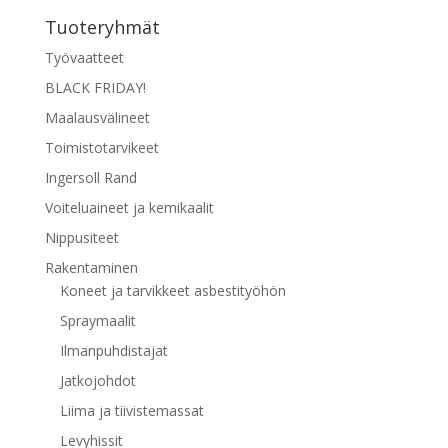
Tuoteryhmät
Työvaatteet
BLACK FRIDAY!
Maalausvälineet
Toimistotarvikeet
Ingersoll Rand
Voiteluaineet ja kemikaalit
Nippusiteet
Rakentaminen
Koneet ja tarvikkeet asbestityöhön
Spraymaalit
Ilmanpuhdistajat
Jatkojohdot
Liima ja tiivistemassat
Levyhissit