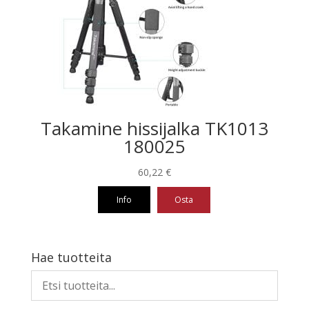
Takamine hissijalka TK1013
180025
60,22
€
Info
Osta
Hae tuotteita