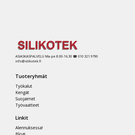
ASIASKASPALVELU Ma-pe 8.00-16.30 ☎ 010 321 9790
info@silikotek.fi
Tuoteryhmät
Työkalut
Kengät
Suojaimet
Työvaatteet
Linkit
Alennuksessa!
Blogi