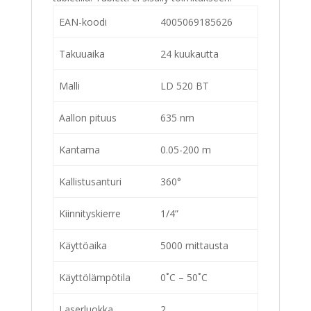
EAN-koodi
4005069185626
Takuuaika
24 kuukautta
Malli
LD 520 BT
Aallon pituus
635 nm
Kantama
0.05-200 m
Kallistusanturi
360°
Kiinnityskierre
1/4”
Käyttöaika
5000 mittausta
Käyttölämpötila
0˚C – 50˚C
Laserluokka
2