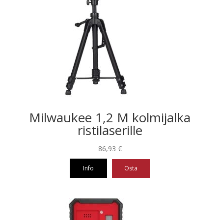
Milwaukee 1,2 M kolmijalka
ristilaserille
86,93
€
Info
Osta