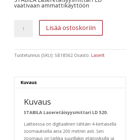
vaativaan ammattikäyttöön
STABILA
Lisää ostoskoriin
Laseretäisyysmittari
LD
520
BT,
Tuotetunnus (SKU):
SB18562
Osasto:
Laserit
0.05-
200m
määrä
Kuvaus
Kuvaus
STABILA Laseretäisyysmittari LD 520.
Laitteessa on digitaalinen tähtäin 4-kertaisella
zoomauksella aina 200 metriin asti. Sen
zoomaus on tarkka suurillakin etäisyyksillä ja