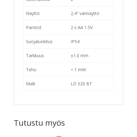
Näyttö
2,4” värinäyttö
Paristot
2 x AA 1.5V
Suojaluokitus
IP54
Tarkkuus
±1.0 mm
Teho
< 1 mW
Malli
LD 520 BT
Tutustu myös