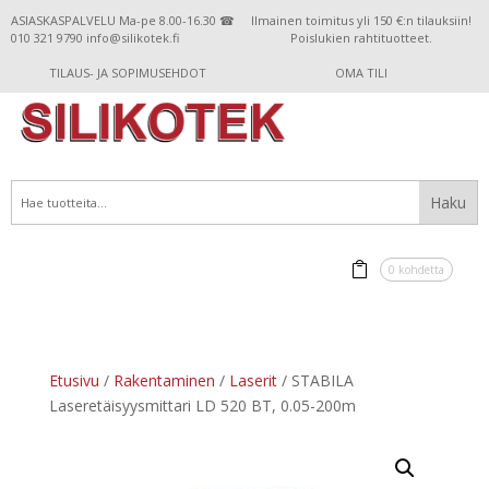
ASIASKASPALVELU Ma-pe 8.00-16.30 ☎
Ilmainen toimitus yli 150 €:n tilauksiin!
010 321 9790 info@silikotek.fi
Poislukien rahtituotteet.
TILAUS- JA SOPIMUSEHDOT
OMA TILI
0 kohdetta
Etusivu
/
Rakentaminen
/
Laserit
/ STABILA
Laseretäisyysmittari LD 520 BT, 0.05-200m