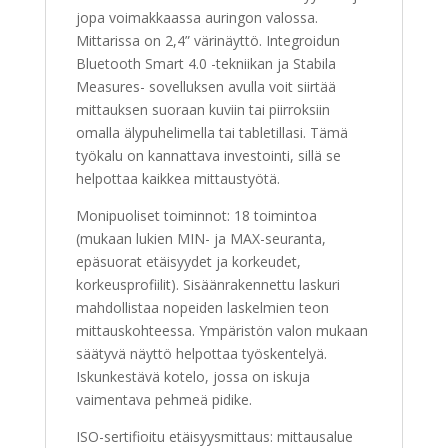
jopa voimakkaassa auringon valossa.
Mittarissa on 2,4” värinäyttö. Integroidun
Bluetooth Smart 4.0 -tekniikan ja Stabila
Measures- sovelluksen avulla voit siirtää
mittauksen suoraan kuviin tai piirroksiin
omalla älypuhelimella tai tabletillasi. Tämä
työkalu on kannattava investointi, sillä se
helpottaa kaikkea mittaustyötä.
Monipuoliset toiminnot: 18 toimintoa
(mukaan lukien MIN- ja MAX-seuranta,
epäsuorat etäisyydet ja korkeudet,
korkeusprofiilit). Sisäänrakennettu laskuri
mahdollistaa nopeiden laskelmien teon
mittauskohteessa. Ympäristön valon mukaan
säätyvä näyttö helpottaa työskentelyä.
Iskunkestävä kotelo, jossa on iskuja
vaimentava pehmeä pidike.
ISO-sertifioitu etäisyysmittaus: mittausalue