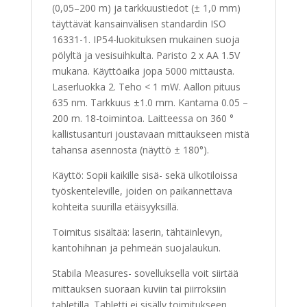
(0,05–200 m) ja tarkkuustiedot (± 1,0 mm)
täyttävät kansainvälisen standardin ISO
16331-1. IP54-luokituksen mukainen suoja
pölyltä ja vesisuihkulta. Paristo 2 x AA 1.5V
mukana. Käyttöaika jopa 5000 mittausta.
Laserluokka 2. Teho < 1 mW. Aallon pituus
635 nm. Tarkkuus ±1.0 mm. Kantama 0.05 –
200 m. 18-toimintoa. Laitteessa on 360 °
kallistusanturi joustavaan mittaukseen mistä
tahansa asennosta (näyttö ± 180°).
Käyttö: Sopii kaikille sisä- sekä ulkotiloissa
työskenteleville, joiden on paikannettava
kohteita suurilla etäisyyksillä.
Toimitus sisältää: laserin, tähtäinlevyn,
kantohihnan ja pehmeän suojalaukun.
Stabila Measures- sovelluksella voit siirtää
mittauksen suoraan kuviin tai piirroksiin
tabletilla. Tabletti ei sisälly toimitukseen.