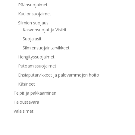
Päänsuojaimet
Kuulonsuojaimet
Silmien suojaus
Kasvonsuojat ja Visiirit
Suojalasit
Silmiensuojaintarvikkeet
Hengityssuojaimet
Putoamissuojaimet
Ensiaputarvikkeet ja palovammojen hoito
Käsineet
Teipit ja pakkaaminen
Taloustavara
Valaisimet