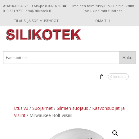
ASIASKASPALVELU Ma-pe 8.00-16.30 ☎
Ilmainen toimitus yli 150 €:n tilauksiin!
010 321 9790 info@silikotek.fi
Poislukien rahtituotteet.
TILAUS- JA SOPIMUSEHDOT
OMA TILI
0 kohdetta
Etusivu
/
Suojaimet
/
Silmien suojaus
/
Kasvonsuojat ja
Visiirit
/ Milwaukee Bolt viisiiri