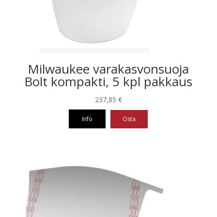
Milwaukee varakasvonsuoja
Bolt kompakti, 5 kpl pakkaus
237,85
€
Info
Osta
Tällä
tuotteella
on
useampi
muunnelma.
Voit
tehdä
valinnat