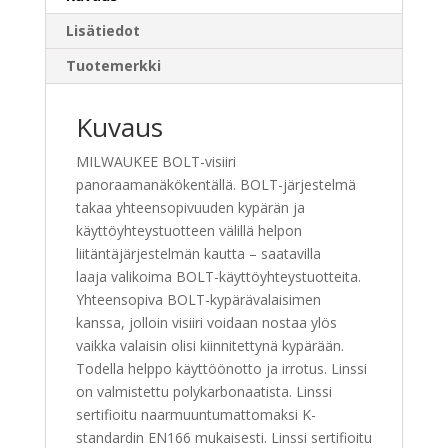
Lisätiedot
Tuotemerkki
Kuvaus
MILWAUKEE BOLT-visiiri
panoraamanäkökentällä. BOLT-järjestelmä
takaa yhteensopivuuden kypärän ja
käyttöyhteystuotteen välillä helpon
liitäntäjärjestelmän kautta – saatavilla
laaja valikoima BOLT-käyttöyhteystuotteita.
Yhteensopiva BOLT-kypärävalaisimen
kanssa, jolloin visiiri voidaan nostaa ylös
vaikka valaisin olisi kiinnitettynä kypärään.
Todella helppo käyttöönotto ja irrotus. Linssi
on valmistettu polykarbonaatista. Linssi
sertifioitu naarmuuntumattomaksi K-
standardin EN166 mukaisesti. Linssi sertifioitu