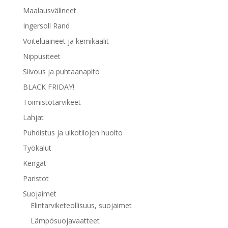
Maalausvälineet
Ingersoll Rand
Voiteluaineet ja kemikaalit
Nippusiteet
Siivous ja puhtaanapito
BLACK FRIDAY!
Toimistotarvikeet
Lahjat
Puhdistus ja ulkotilojen huolto
Työkalut
Kengät
Paristot
Suojaimet
Elintarviketeollisuus, suojaimet
Lämpösuojavaatteet