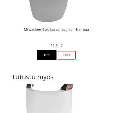
Milwaukee Bolt kasvonsuojat – Harmaa
69,84
€
Info
Osta
Tutustu myös