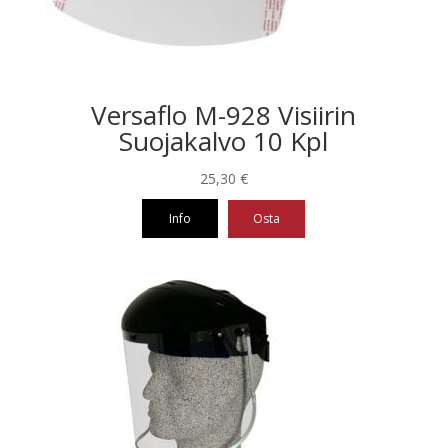
tuotteen
sivulla.
Versaflo M-928 Visiirin
Suojakalvo 10 Kpl
25,30
€
Info
Osta