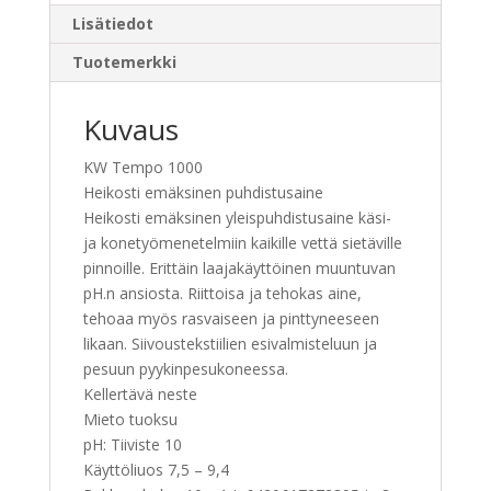
Lisätiedot
Tuotemerkki
Kuvaus
KW Tempo 1000
Heikosti emäksinen puhdistusaine
Heikosti emäksinen yleispuhdistusaine käsi-
ja konetyömenetelmiin kaikille vettä sietäville
pinnoille. Erittäin laajakäyttöinen muuntuvan
pH.n ansiosta. Riittoisa ja tehokas aine,
tehoaa myös rasvaiseen ja pinttyneeseen
likaan. Siivoustekstiilien esivalmisteluun ja
pesuun pyykinpesukoneessa.
Kellertävä neste
Mieto tuoksu
pH: Tiiviste 10
Käyttöliuos 7,5 – 9,4