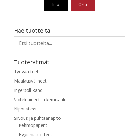
Info
Osta
Hae tuotteita
Tuoteryhmät
Työvaatteet
Maalausvälineet
Ingersoll Rand
Voiteluaineet ja kemikaalit
Nippusiteet
Siivous ja puhtaanapito
Pehmopaperit
Hygieniatuotteet