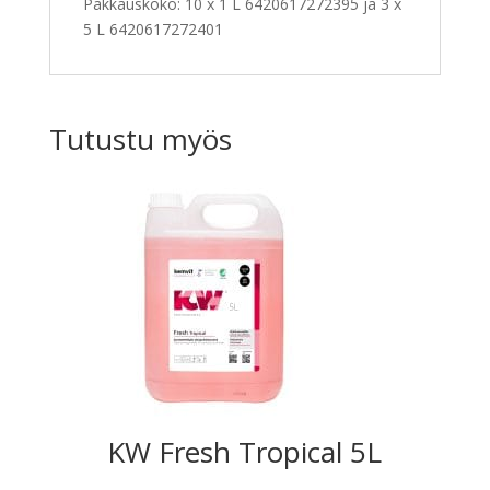
Pakkauskoko: 10 x 1 L 6420617272395 ja 3 x
5 L 6420617272401
Tutustu myös
KW Fresh Tropical 5L