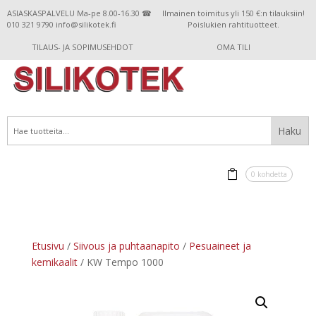
ASIASKASPALVELU Ma-pe 8.00-16.30 ☎
Ilmainen toimitus yli 150 €:n tilauksiin!
010 321 9790 info@silikotek.fi
Poislukien rahtituotteet.
TILAUS- JA SOPIMUSEHDOT
OMA TILI
0 kohdetta
Etusivu
/
Siivous ja puhtaanapito
/
Pesuaineet ja
kemikaalit
/ KW Tempo 1000