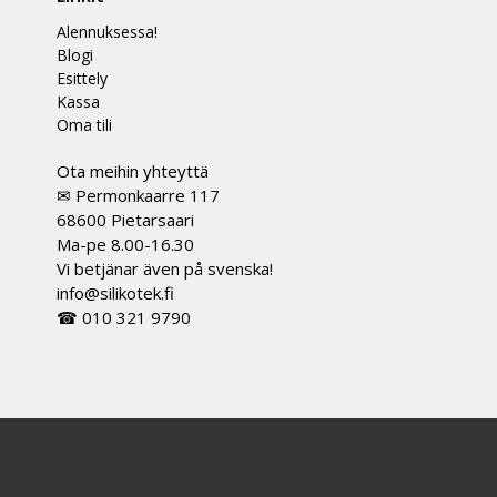
Alennuksessa!
Blogi
Esittely
Kassa
Oma tili
Ota meihin yhteyttä
✉ Permonkaarre 117
68600 Pietarsaari
Ma-pe 8.00-16.30
Vi betjänar även på svenska!
info@silikotek.fi
☎ 010 321 9790