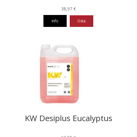
38,97
€
Info
Osta
KW Desiplus Eucalyptus