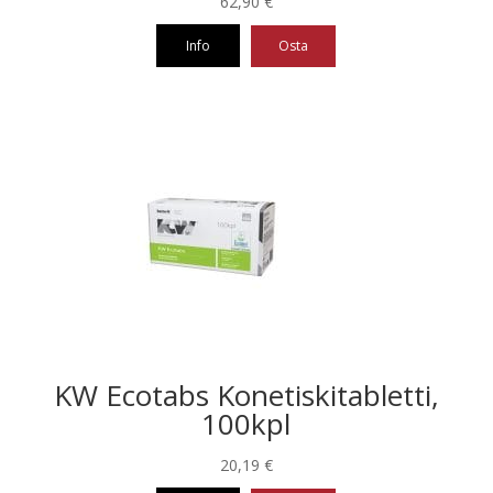
62,90
€
Info
Osta
KW Ecotabs Konetiskitabletti,
100kpl
20,19
€