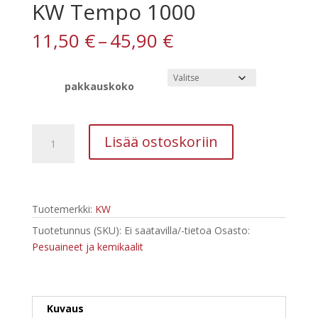
KW Tempo 1000
Hintaluokka:
11,50
€
–
45,90
€
11,50 €
-
45,90 €
pakkauskoko
KW
Lisää ostoskoriin
Tempo
1000
määrä
Tuotemerkki:
KW
Tuotetunnus (SKU):
Ei saatavilla/-tietoa
Osasto:
Pesuaineet ja kemikaalit
Kuvaus