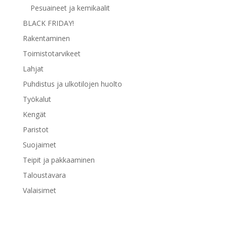
Pesuaineet ja kemikaalit
BLACK FRIDAY!
Rakentaminen
Toimistotarvikeet
Lahjat
Puhdistus ja ulkotilojen huolto
Työkalut
Kengät
Paristot
Suojaimet
Teipit ja pakkaaminen
Taloustavara
Valaisimet