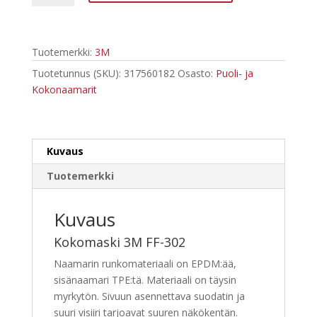
FF-
302
määrä
Tuotemerkki:
3M
Tuotetunnus (SKU):
317560182
Osasto:
Puoli- ja
Kokonaamarit
Kuvaus
Tuotemerkki
Kuvaus
Kokomaski 3M FF-302
Naamarin runkomateriaali on EPDM:ää,
sisänaamari TPE:tä. Materiaali on täysin
myrkytön. Sivuun asennettava suodatin ja
suuri visiiri tarjoavat suuren näkökentän.