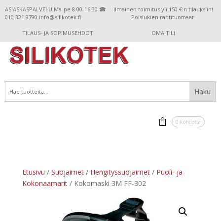
ASIASKASPALVELU Ma-pe 8.00-16.30 ☎
Ilmainen toimitus yli 150 €:n tilauksiin!
010 321 9790 info@silikotek.fi
Poislukien rahtituotteet.
TILAUS- JA SOPIMUSEHDOT
OMA TILI
0 kohdetta
Etusivu
/
Suojaimet
/
Hengityssuojaimet
/
Puoli- ja
Kokonaamarit
/ Kokomaski 3M FF-302