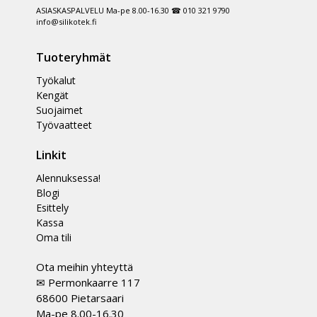
ASIASKASPALVELU Ma-pe 8.00-16.30 ☎ 010 321 9790
info@silikotek.fi
Tuoteryhmät
Työkalut
Kengät
Suojaimet
Työvaatteet
Linkit
Alennuksessa!
Blogi
Esittely
Kassa
Oma tili
Ota meihin yhteyttä
✉ Permonkaarre 117
68600 Pietarsaari
Ma-pe 8.00-16.30