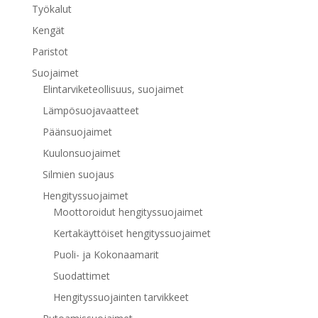
Työkalut
Kengät
Paristot
Suojaimet
Elintarviketeollisuus, suojaimet
Lämpösuojavaatteet
Päänsuojaimet
Kuulonsuojaimet
Silmien suojaus
Hengityssuojaimet
Moottoroidut hengityssuojaimet
Kertakäyttöiset hengityssuojaimet
Puoli- ja Kokonaamarit
Suodattimet
Hengityssuojainten tarvikkeet