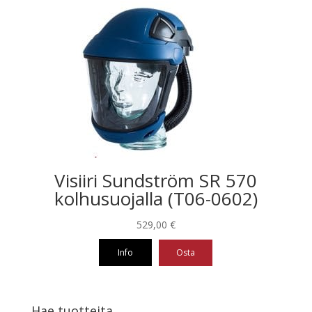
Visiiri Sundström SR 570
kolhusuojalla (T06-0602)
529,00
€
Info
Osta
Hae tuotteita