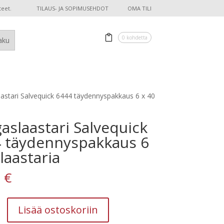
teet.
TILAUS- JA SOPIMUSEHDOT
OMA TILI
0 kohdetta
astari Salvequick 6444 täydennyspakkaus 6 x 40
aslaastari Salvequick
 täydennyspakkaus 6
 laastaria
0
€
stari
Lisää ostoskoriin