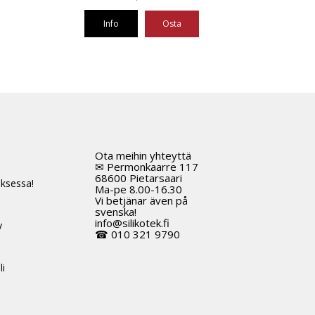
Info
Osta
Ota meihin yhteyttä
t
✉ Permonkaarre 117
68600 Pietarsaari
ksessa!
Ma-pe 8.00-16.30
Vi betjänar även på
svenska!
info@silikotek.fi
y
☎ 010 321 9790
li