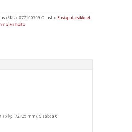
pakkaus
us (SKU):
077100709
Osasto:
Ensiaputarvikkeet
mmojen hoito
a 16 kpl 72×25 mm), Sisältää 6