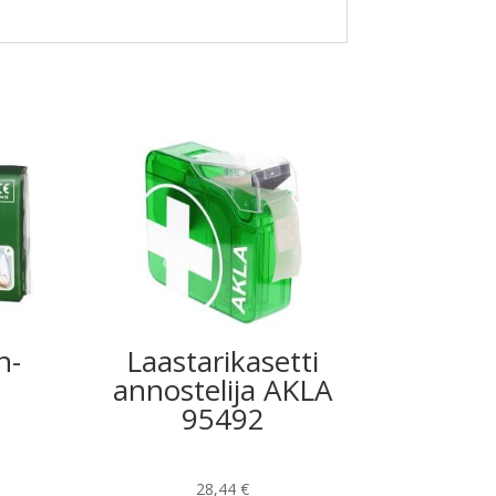
n-
Laastarikasetti
annostelija AKLA
95492
28,44
€