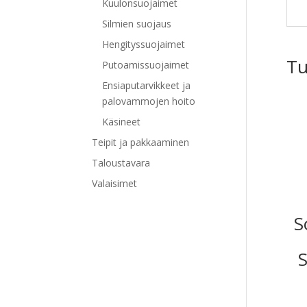
Kuulonsuojaimet
Silmien suojaus
Hengityssuojaimet
Tu
Putoamissuojaimet
Ensiaputarvikkeet ja
palovammojen hoito
Käsineet
Teipit ja pakkaaminen
Taloustavara
Valaisimet
S
S