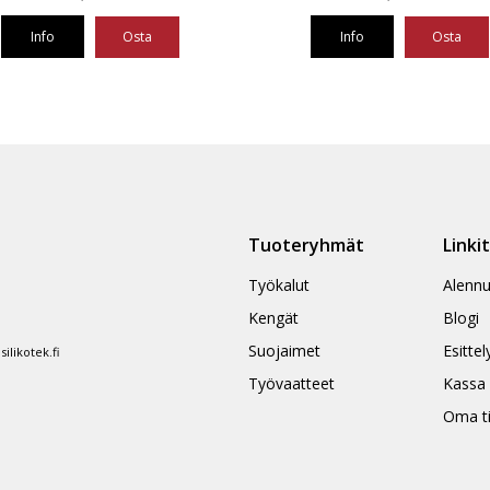
Info
Osta
Info
Osta
Tuoteryhmät
Linki
Työkalut
Alennu
Kengät
Blogi
Suojaimet
Esittel
likotek.fi
Työvaatteet
Kassa
Oma ti