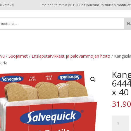
ikotek.fi
Ilmainen toimitus yli 150 €:n tilauksiin! Poislukien rahtituot
ivu
/
Suojaimet
/
Ensiaputarvikkeet ja palovammojen hoito
/ Kangasla
taria
Kang
6444
x 40
31,9
Kangaslaa
Salvequick