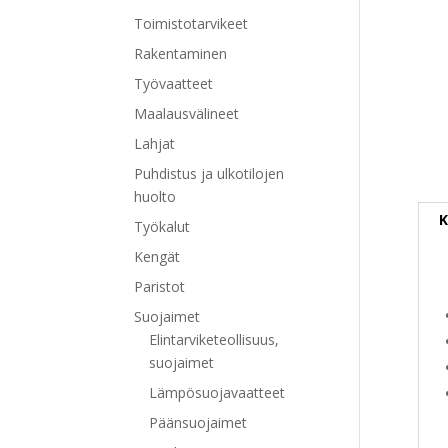
Toimistotarvikeet
Rakentaminen
Työvaatteet
Maalausvälineet
Lahjat
Puhdistus ja ulkotilojen
huolto
K
Työkalut
Kengät
Paristot
Suojaimet
Elintarviketeollisuus,
suojaimet
Lämpösuojavaatteet
Päänsuojaimet