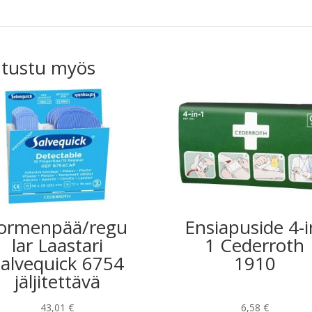
tustu myös
ormenpää/regu
Ensiapuside 4-i
lar Laastari
1 Cederroth
alvequick 6754
1910
jäljitettävä
43,01
€
6,58
€