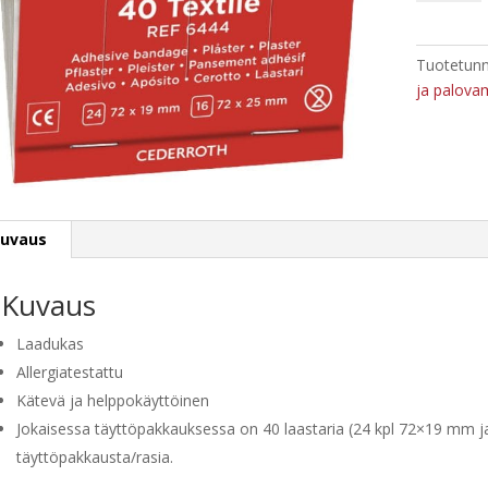
6444
täydennys
6
Tuotetunn
x
ja palova
40
laastaria
määrä
uvaus
Kuvaus
Laadukas
Allergiatestattu
Kätevä ja helppokäyttöinen
Jokaisessa täyttöpakkauksessa on 40 laastaria (24 kpl 72×19 mm j
täyttöpakkausta/rasia.