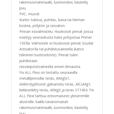
rakennusmateriaalit, luonnonkivi, käsitelty
puu,
PVC, muovit
Kunto: tukeva, puhdas, kuiva tai hieman
kostea, pölytön ja rasvaton.
Pinnan esivalmistelu: Huokoiset pinnat joissa
esiintyy vesirasitusta tulee pohjustaa Primer
150:llä. Valmistele ei-huokoiset pinnat Soudal
Activator:lla tai puhdistusaineella (katso
tekninen tuoteseloste). Pinnat tulee
puhdistaan
rasvanpoistoaineella ennen liimausta.
Fix ALL Flexi on testattu seuraavilla
metallipinnoilla: teräs, AlMgSi1,
elektrolyyttisesti galvanoitu teräs, AlCuMg1,
liekkisinkitty teräs, AlMg3 ja teräs ST1403. Fix
ALL Flexi tarttuu erinomaisesti yleisimmille
alustoille: kaikki tavanomaiset
rakennusmateriaalit, luonnonkivi, käsitelty
puu,