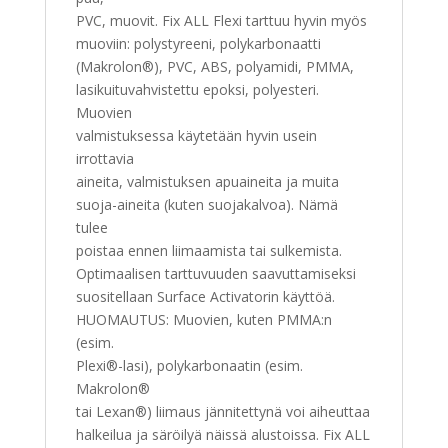
PVC, muovit. Fix ALL Flexi tarttuu hyvin myös
muoviin: polystyreeni, polykarbonaatti
(Makrolon®), PVC, ABS, polyamidi, PMMA,
lasikuituvahvistettu epoksi, polyesteri.
Muovien
valmistuksessa käytetään hyvin usein
irrottavia
aineita, valmistuksen apuaineita ja muita
suoja-aineita (kuten suojakalvoa). Nämä
tulee
poistaa ennen liimaamista tai sulkemista.
Optimaalisen tarttuvuuden saavuttamiseksi
suositellaan Surface Activatorin käyttöä.
HUOMAUTUS: Muovien, kuten PMMA:n
(esim.
Plexi®-lasi), polykarbonaatin (esim.
Makrolon®
tai Lexan®) liimaus jännitettynä voi aiheuttaa
halkeilua ja säröilyä näissä alustoissa. Fix ALL