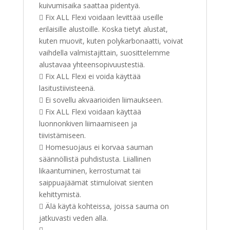
kuivumisaika saattaa pidentyä.
 Fix ALL Flexi voidaan levittää useille
erilaisille alustoille. Koska tietyt alustat,
kuten muovit, kuten polykarbonaatti, voivat
vaihdella valmistajittain, suosittelemme
alustavaa yhteensopivuustestiä.
 Fix ALL Flexi ei voida käyttää
lasitustiivisteenä.
 Ei sovellu akvaarioiden liimaukseen.
 Fix ALL Flexi voidaan käyttää
luonnonkiven liimaamiseen ja
tiivistämiseen.
 Homesuojaus ei korvaa sauman
säännöllistä puhdistusta. Liiallinen
likaantuminen, kerrostumat tai
saippuajäämät stimuloivat sienten
kehittymistä.
 Älä käytä kohteissa, joissa sauma on
jatkuvasti veden alla.
