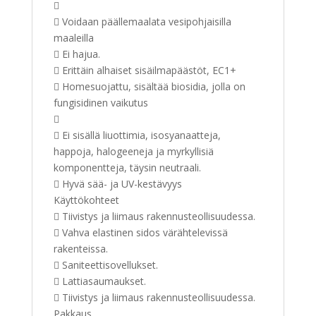

 Voidaan päällemaalata vesipohjaisilla
maaleilla
 Ei hajua.
 Erittäin alhaiset sisäilmapäästöt, EC1+
 Homesuojattu, sisältää biosidia, jolla on
fungisidinen vaikutus

 Ei sisällä liuottimia, isosyanaatteja,
happoja, halogeeneja ja myrkyllisiä
komponentteja, täysin neutraali.
 Hyvä sää- ja UV-kestävyys
Käyttökohteet
 Tiivistys ja liimaus rakennusteollisuudessa.
 Vahva elastinen sidos värähtelevissä
rakenteissa.
 Saniteettisovellukset.
 Lattiasaumaukset.
 Tiivistys ja liimaus rakennusteollisuudessa.
Pakkaus