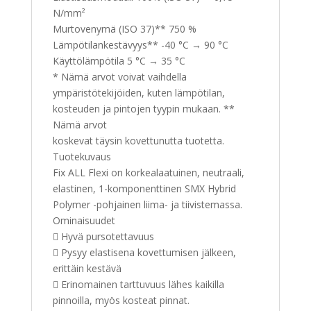
N/mm²
Murtovenymä (ISO 37)** 750 %
Lämpötilankestävyys** -40 °C → 90 °C
Käyttölämpötila 5 °C → 35 °C
* Nämä arvot voivat vaihdella
ympäristötekijöiden, kuten lämpötilan,
kosteuden ja pintojen tyypin mukaan. **
Nämä arvot
koskevat täysin kovettunutta tuotetta.
Tuotekuvaus
Fix ALL Flexi on korkealaatuinen, neutraali,
elastinen, 1-komponenttinen SMX Hybrid
Polymer -pohjainen liima- ja tiivistemassa.
Ominaisuudet
 Hyvä pursotettavuus
 Pysyy elastisena kovettumisen jälkeen,
erittäin kestävä
 Erinomainen tarttuvuus lähes kaikilla
pinnoilla, myös kosteat pinnat.