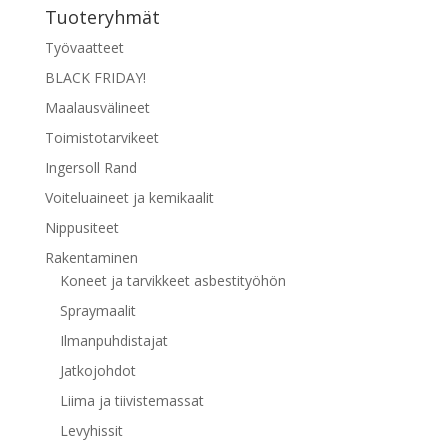
Tuoteryhmät
Työvaatteet
BLACK FRIDAY!
Maalausvälineet
Toimistotarvikeet
Ingersoll Rand
Voiteluaineet ja kemikaalit
Nippusiteet
Rakentaminen
Koneet ja tarvikkeet asbestityöhön
Spraymaalit
Ilmanpuhdistajat
Jatkojohdot
Liima ja tiivistemassat
Levyhissit