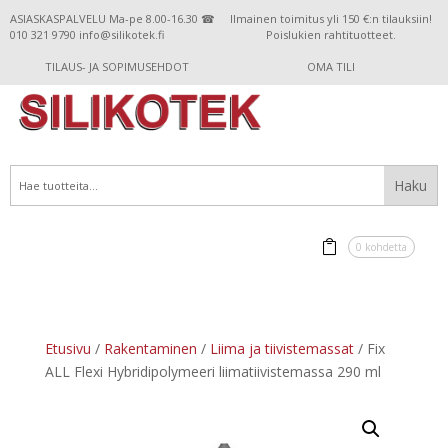
ASIASKASPALVELU Ma-pe 8.00-16.30 ☎
Ilmainen toimitus yli 150 €:n tilauksiin!
010 321 9790 info@silikotek.fi
Poislukien rahtituotteet.
TILAUS- JA SOPIMUSEHDOT
OMA TILI
0 kohdetta
Etusivu
/
Rakentaminen
/
Liima ja tiivistemassat
/ Fix
ALL Flexi Hybridipolymeeri liimatiivistemassa 290 ml