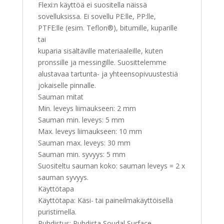
Flexi:n käyttöä ei suositella näissä
sovelluksissa. Ei sovellu PE:lle, PP:lle,
PTFE:lle (esim. Teflon®), bitumille, kuparille
tai
kuparia sisältäville materiaaleille, kuten
pronssille ja messingille. Suosittelemme
alustavaa tartunta- ja yhteensopivuustestiä
jokaiselle pinnalle.
Sauman mitat
Min. leveys liimaukseen: 2 mm
Sauman min. leveys: 5 mm
Max. leveys liimaukseen: 10 mm
Sauman max. leveys: 30 mm
Sauman min. syvyys: 5 mm
Suositeltu sauman koko: sauman leveys = 2 x
sauman syvyys.
Käyttötapa
Käyttötapa: Käsi- tai paineilmakäyttöisellä
puristimella.
Puhdistus: Puhdista Soudal Surface