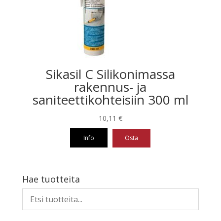
valinnat
tuotteen
sivulla.
Sikasil C Silikonimassa
rakennus- ja
saniteettikohteisiin 300 ml
10,11
€
Info
Osta
Hae tuotteita