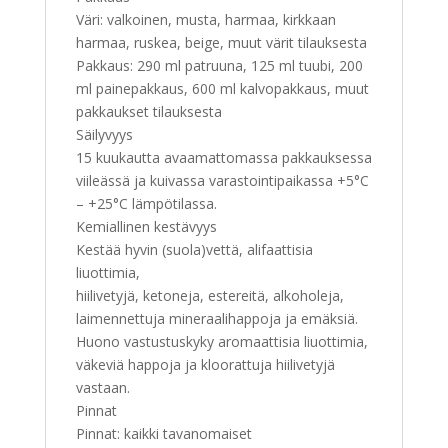
Väri: valkoinen, musta, harmaa, kirkkaan
harmaa, ruskea, beige, muut värit tilauksesta
Pakkaus: 290 ml patruuna, 125 ml tuubi, 200
ml painepakkaus, 600 ml kalvopakkaus, muut
pakkaukset tilauksesta
Säilyvyys
15 kuukautta avaamattomassa pakkauksessa
viileässä ja kuivassa varastointipaikassa +5°C
– +25°C lämpötilassa.
Kemiallinen kestävyys
Kestää hyvin (suola)vettä, alifaattisia
liuottimia,
hiilivetyjä, ketoneja, estereitä, alkoholeja,
laimennettuja mineraalihappoja ja emäksiä.
Huono vastustuskyky aromaattisia liuottimia,
väkeviä happoja ja kloorattuja hiilivetyjä
vastaan.
Pinnat
Pinnat: kaikki tavanomaiset