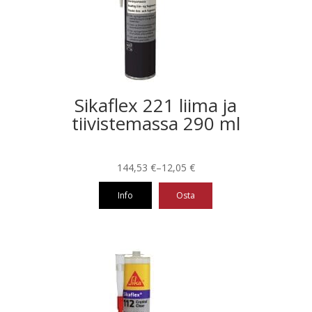
Sikaflex 221 liima ja
tiivistemassa 290 ml
Hintaluokka:
144,53
€
–
12,05
€
12,05 €
Info
Osta
-
144,53 €
Tällä
tuotteella
on
useampi
muunnelma.
Voit