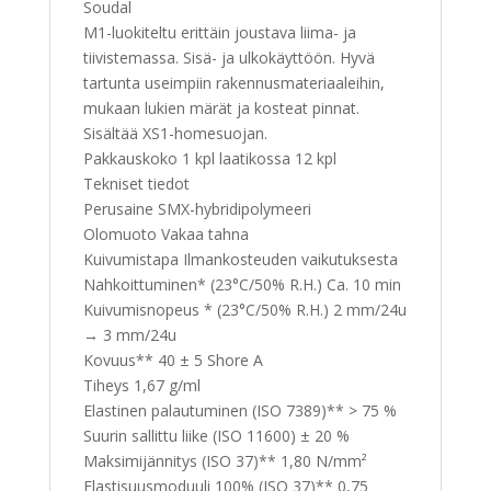
Soudal
M1-luokiteltu erittäin joustava liima- ja
tiivistemassa. Sisä- ja ulkokäyttöön. Hyvä
tartunta useimpiin rakennusmateriaaleihin,
mukaan lukien märät ja kosteat pinnat.
Sisältää XS1-homesuojan.
Pakkauskoko 1 kpl laatikossa 12 kpl
Tekniset tiedot
Perusaine SMX-hybridipolymeeri
Olomuoto Vakaa tahna
Kuivumistapa Ilmankosteuden vaikutuksesta
Nahkoittuminen* (23°C/50% R.H.) Ca. 10 min
Kuivumisnopeus * (23°C/50% R.H.) 2 mm/24u
→ 3 mm/24u
Kovuus** 40 ± 5 Shore A
Tiheys 1,67 g/ml
Elastinen palautuminen (ISO 7389)** > 75 %
Suurin sallittu liike (ISO 11600) ± 20 %
Maksimijännitys (ISO 37)** 1,80 N/mm²
Elastisuusmoduuli 100% (ISO 37)** 0,75