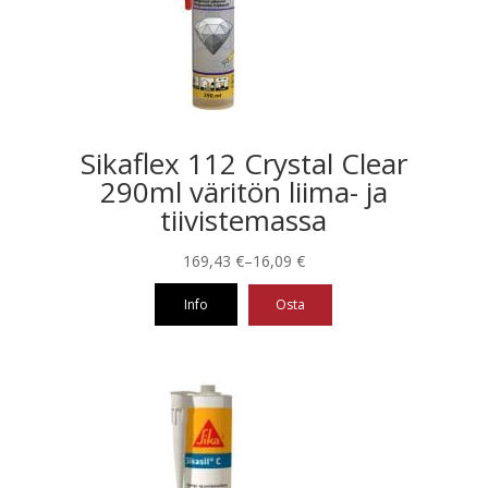
tehdä
valinnat
tuotteen
sivulla.
Sikaflex 112 Crystal Clear
290ml väritön liima- ja
tiivistemassa
Hintaluokka:
169,43
€
–
16,09
€
16,09 €
Info
Osta
-
169,43 €
Tällä
tuotteella
on
useampi
muunnelma.
Voit
tehdä