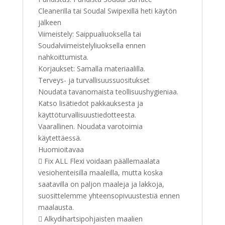
Cleanerilla tai Soudal Swipexillä heti käytön
jälkeen
Viimeistely: Saippualiuoksella tai
Soudalviimeistelyliuoksella ennen
nahkoittumista.
Korjaukset: Samalla materiaalilla.
Terveys- ja turvallisuussuositukset
Noudata tavanomaista teollisuushygieniaa.
Katso lisätiedot pakkauksesta ja
käyttöturvallisuustiedotteesta.
Vaarallinen. Noudata varotoimia
käytettäessä.
Huomioitavaa
 Fix ALL Flexi voidaan päällemaalata
vesiohenteisilla maaleilla, mutta koska
saatavilla on paljon maaleja ja lakkoja,
suosittelemme yhteensopivuustestiä ennen
maalausta.
 Alkydihartsipohjaisten maalien