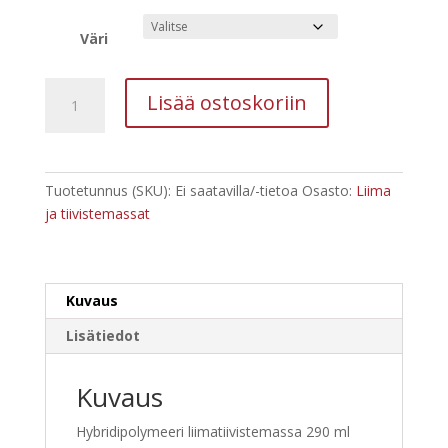
Väri
Fix
Lisää ostoskoriin
ALL
Flexi
Hybridipolymeeri
liimatiivistemassa
Tuotetunnus (SKU):
Ei saatavilla/-tietoa
Osasto:
Liima
290
ja tiivistemassat
ml
määrä
Kuvaus
Lisätiedot
Kuvaus
Hybridipolymeeri liimatiivistemassa 290 ml