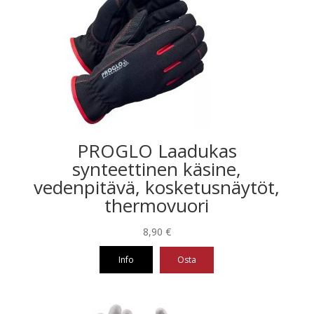
PROGLO Laadukas
synteettinen käsine,
vedenpitävä, kosketusnäytöt,
thermovuori
8,90
€
Info
Osta
Tällä
tuotteella
on