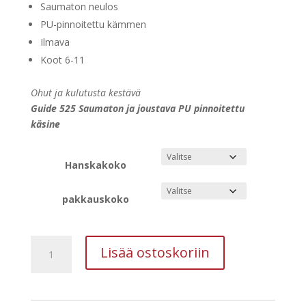
384,60 €
Saumaton neulos
PU-pinnoitettu kämmen
Ilmava
Koot 6-11
Ohut ja kulutusta kestävä
Guide 525 Saumaton ja joustava PU pinnoitettu
käsine
Hanskakoko
pakkauskoko
Asentajankäsine
Lisää ostoskoriin
GUIDE
525,
pu-
pinnoitettu