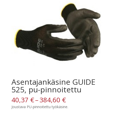
Asentajankäsine GUIDE
525, pu-pinnoitettu
Hintaluokka:
40,37
€
–
384,60
€
40,37 €
Joustava PU-pinnoitettu työkäsine.
-