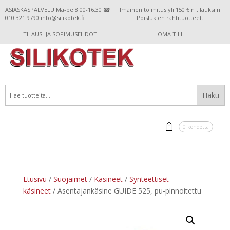
ASIASKASPALVELU Ma-pe 8.00-16.30 ☎
Ilmainen toimitus yli 150 €:n tilauksiin!
010 321 9790 info@silikotek.fi
Poislukien rahtituotteet.
TILAUS- JA SOPIMUSEHDOT
OMA TILI
0 kohdetta
Etusivu
/
Suojaimet
/
Käsineet
/
Synteettiset
käsineet
/ Asentajankäsine GUIDE 525, pu-pinnoitettu