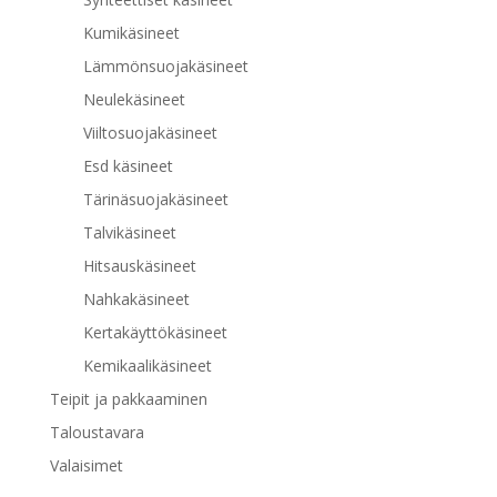
Kumikäsineet
Lämmönsuojakäsineet
Neulekäsineet
Viiltosuojakäsineet
Esd käsineet
Tärinäsuojakäsineet
Talvikäsineet
Hitsauskäsineet
Nahkakäsineet
Kertakäyttökäsineet
Kemikaalikäsineet
Teipit ja pakkaaminen
Taloustavara
Valaisimet