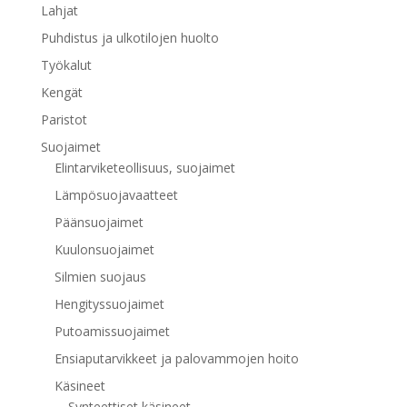
Lahjat
Puhdistus ja ulkotilojen huolto
Työkalut
Kengät
Paristot
Suojaimet
Elintarviketeollisuus, suojaimet
Lämpösuojavaatteet
Päänsuojaimet
Kuulonsuojaimet
Silmien suojaus
Hengityssuojaimet
Putoamissuojaimet
Ensiaputarvikkeet ja palovammojen hoito
Käsineet
Synteettiset käsineet