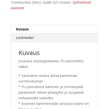
Tuotetunnus (SKU):
Guide 525
Osasto:
Synteettiset
määrä
käsineet
Kuvaus
Lisätiedot
Kuvaus
Joustava asentajankäsine, PU-pinnoitettu
nailon.
* Saumaton neulos antaa paremman
sormituntuman
* PU-pinnoitetut kämmen ja sormenpäät
parantavat otteen pitävyyttä ja suojaavat
mekaanisilta vaaroilta
* Avoimen kämmenselän ansiosta käsine on