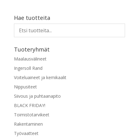
242,90 €
Tällä
tuotteella
on
Hae tuotteita
useampi
muunnelma.
Voit
tehdä
Tuoteryhmät
valinnat
tuotteen
Maalausvälineet
sivulla.
Ingersoll Rand
Voiteluaineet ja kemikaalit
Nippusiteet
Siivous ja puhtaanapito
BLACK FRIDAY!
Toimistotarvikeet
Rakentaminen
Työvaatteet