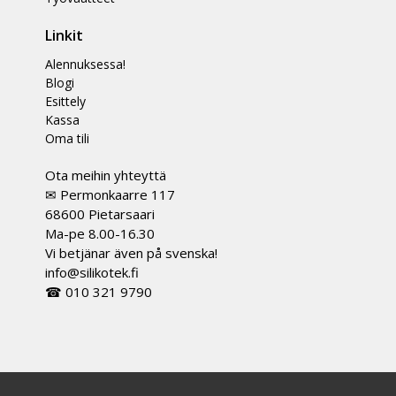
Linkit
Alennuksessa!
Blogi
Esittely
Kassa
Oma tili
Ota meihin yhteyttä
✉ Permonkaarre 117
68600 Pietarsaari
Ma-pe 8.00-16.30
Vi betjänar även på svenska!
info@silikotek.fi
☎ 010 321 9790