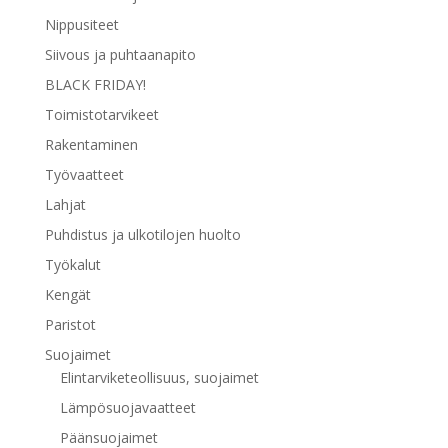
Nippusiteet
Siivous ja puhtaanapito
BLACK FRIDAY!
Toimistotarvikeet
Rakentaminen
Työvaatteet
Lahjat
Puhdistus ja ulkotilojen huolto
Työkalut
Kengät
Paristot
Suojaimet
Elintarviketeollisuus, suojaimet
Lämpösuojavaatteet
Päänsuojaimet