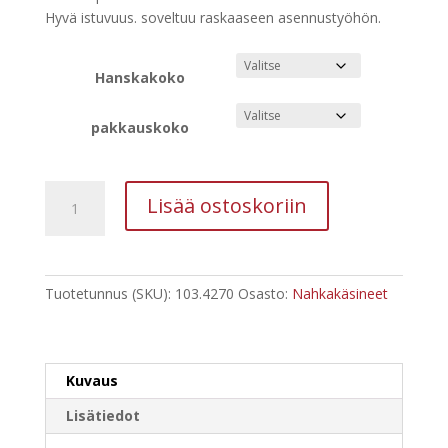
763,04 €
Hyvä istuvuus. soveltuu raskaaseen asennustyöhön.
Hanskakoko
pakkauskoko
Granberg
Lisää ostoskoriin
Contact
Asentajanhanska
määrä
Tuotetunnus (SKU):
103.4270
Osasto:
Nahkakäsineet
Kuvaus
Lisätiedot