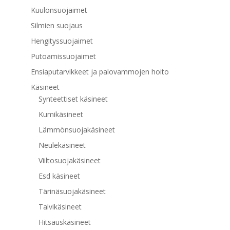
Kuulonsuojaimet
Silmien suojaus
Hengityssuojaimet
Putoamissuojaimet
Ensiaputarvikkeet ja palovammojen hoito
Käsineet
Synteettiset käsineet
Kumikäsineet
Lämmönsuojakäsineet
Neulekäsineet
Viiltosuojakäsineet
Esd käsineet
Tärinäsuojakäsineet
Talvikäsineet
Hitsauskäsineet