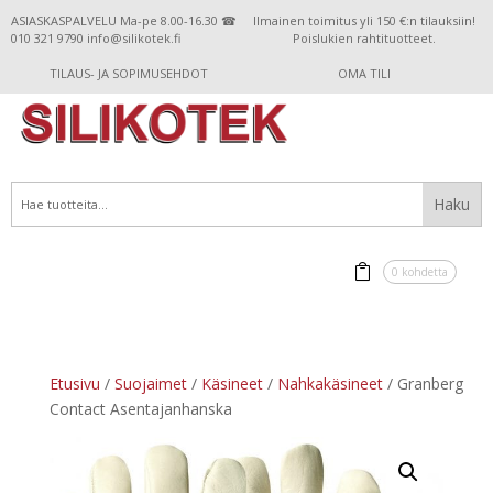
ASIASKASPALVELU Ma-pe 8.00-16.30 ☎
Ilmainen toimitus yli 150 €:n tilauksiin!
010 321 9790 info@silikotek.fi
Poislukien rahtituotteet.
TILAUS- JA SOPIMUSEHDOT
OMA TILI
0 kohdetta
Etusivu
/
Suojaimet
/
Käsineet
/
Nahkakäsineet
/ Granberg
Contact Asentajanhanska