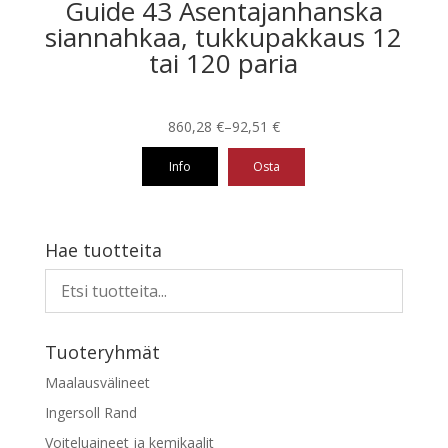
Guide 43 Asentajanhanska
siannahkaa, tukkupakkaus 12
tai 120 paria
Hintaluokka:
860,28
€
–
92,51
€
92,51 €
Info
Osta
-
860,28 €
Tällä
tuotteella
on
Hae tuotteita
useampi
muunnelma.
Voit
tehdä
Tuoteryhmät
valinnat
tuotteen
Maalausvälineet
sivulla.
Ingersoll Rand
Voiteluaineet ja kemikaalit