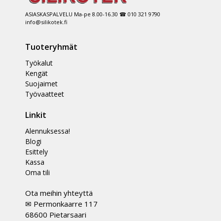
ASIASKASPALVELU Ma-pe 8.00-16.30 ☎ 010 321 9790
info@silikotek.fi
Tuoteryhmät
Työkalut
Kengät
Suojaimet
Työvaatteet
Linkit
Alennuksessa!
Blogi
Esittely
Kassa
Oma tili
Ota meihin yhteyttä
✉ Permonkaarre 117
68600 Pietarsaari