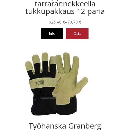
tarrarannekkeella
tukkupakkaus 12 paria
Hintaluokka:
626,48
€
–
70,79
€
70,79 €
Info
Osta
-
626,48 €
Tällä
tuotteella
on
useampi
muunnelma.
Voit
tehdä
valinnat
tuotteen
sivulla.
Työhanska Granberg