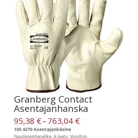
Granberg Contact
Asentajanhanska
Hintaluokka:
95,38
€
–
763,04
€
95,38 €
103.4270 Asentajankäsine
-
Naudanpintanahka. A-laatu. Vuoriton.