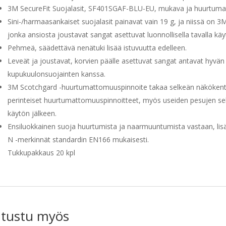
3M SecureFit Suojalasit, SF401SGAF-BLU-EU, mukava ja huurtumatt
Sini-/harmaasankaiset suojalasit painavat vain 19 g, ja niissä on 3
jonka ansiosta joustavat sangat asettuvat luonnollisella tavalla 
Pehmeä, säädettävä nenätuki lisää istuvuutta edelleen.
Leveät ja joustavat, korvien päälle asettuvat sangat antavat hyvän
kupukuulonsuojainten kanssa.
3M Scotchgard -huurtumattomuuspinnoite takaa selkeän näkökentä
perinteiset huurtumattomuuspinnoitteet, myös useiden pesujen sekä 
käytön jälkeen.
Ensiluokkainen suoja huurtumista ja naarmuuntumista vastaan, lisää
N -merkinnät standardin EN166 mukaisesti.
Tukkupakkaus 20 kpl
tustu myös