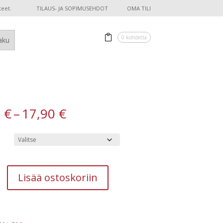
teet.
TILAUS- JA SOPIMUSEHDOT
OMA TILI
0 kohdetta
Hintaluokka:
0
€
–
17,90
€
16,90 €
-
17,90 €
Lisää ostoskoriin