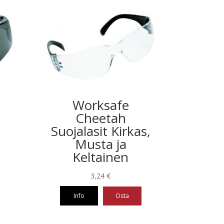
Worksafe
Cheetah
Suojalasit Kirkas,
Musta ja
Keltainen
3,24
€
Info
Osta
Tällä
tuotteella