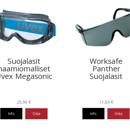
Suojalasit
Worksafe
naamiomalliset
Panther
vex Megasonic
Suojalasit
25,96
€
11,63
€
Info
Osta
Info
Osta
Tällä
tuotteella