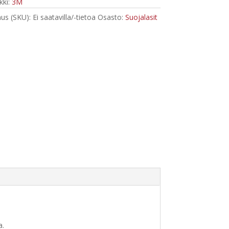
ki:
3M
us (SKU):
Ei saatavilla/-tietoa
Osasto:
Suojalasit
a.