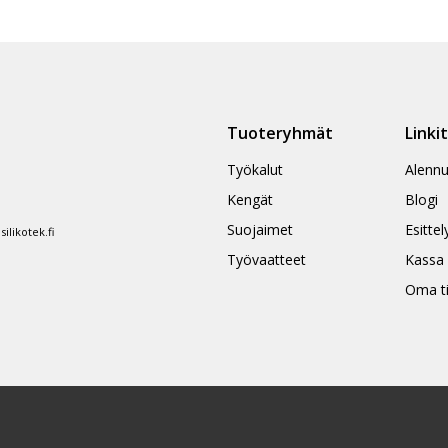
on
useampi
muunnelma.
Voit
tehdä
Tuoteryhmät
Linki
valinnat
tuotteen
Työkalut
Alennu
sivulla.
Kengät
Blogi
Suojaimet
Esittel
likotek.fi
Työvaatteet
Kassa
Oma ti