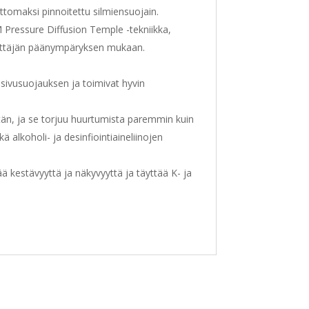
omaksi pinnoitettu silmiensuojain.
M Pressure Diffusion Temple -tekniikka,
käyttäjän päänympäryksen mukaan.
 sivusuojauksen ja toimivat hyvin
n, ja se torjuu huurtumista paremmin kuin
alkoholi- ja desinfiointiaineliinojen
 kestävyyttä ja näkyvyyttä ja täyttää K- ja