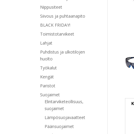
Nippusiteet
Siivous ja puhtaanapito
BLACK FRIDAY!
Toimistotarvikeet
Lahjat
Puhdistus ja ulkotilojen
huolto
Työkalut
Kengät
Paristot
Suojaimet
Elintarviketeollisuus,
K
suojaimet
Lämpösuojavaatteet
Päänsuojaimet