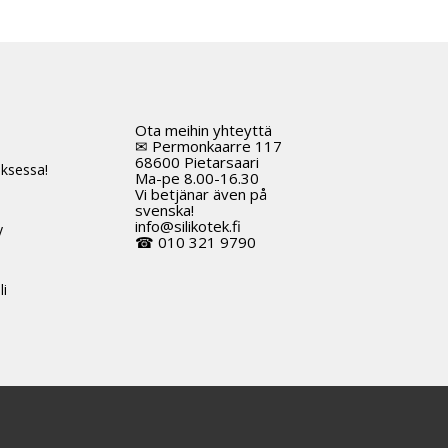
on
useampi
muunnelma.
Voit
tehdä
Ota meihin yhteyttä
t
valinnat
✉ Permonkaarre 117
tuotteen
68600 Pietarsaari
ksessa!
Ma-pe 8.00-16.30
sivulla.
Vi betjänar även på
svenska!
info@silikotek.fi
y
☎ 010 321 9790
li