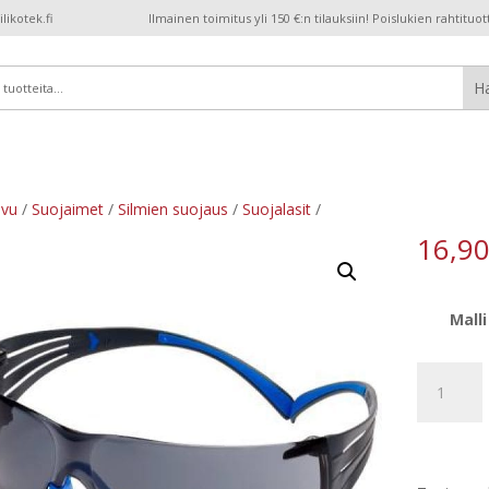
ikotek.fi
Ilmainen toimitus yli 150 €:n tilauksiin! Poislukien rahtituot
ivu
/
Suojaimet
/
Silmien suojaus
/
Suojalasit
/
16,9
Malli
Määrä