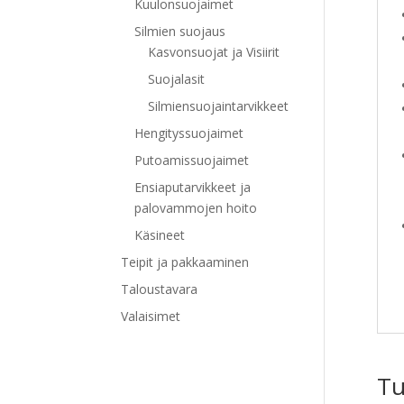
Kuulonsuojaimet
Silmien suojaus
Kasvonsuojat ja Visiirit
Suojalasit
Silmiensuojaintarvikkeet
Hengityssuojaimet
Putoamissuojaimet
Ensiaputarvikkeet ja
palovammojen hoito
Käsineet
Teipit ja pakkaaminen
Taloustavara
Valaisimet
Tu