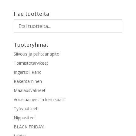
Hae tuotteita
Tuoteryhmät
Siivous ja puhtaanapito
Toimistotarvikeet
Ingersoll Rand
Rakentaminen
Maalausvälineet
Voiteluaineet ja kemikaalit
Työvaatteet
Nippusiteet
BLACK FRIDAY!
Lahjat