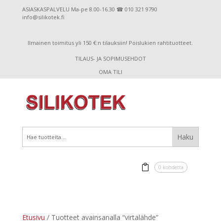
ASIASKASPALVELU Ma-pe 8.00-16.30 ☎ 010 321 9790
info@silikotek.fi
Ilmainen toimitus yli 150 €:n tilauksiin! Poislukien rahtituotteet.
TILAUS- JA SOPIMUSEHDOT
OMA TILI
0 kohdetta
Etusivu
/ Tuotteet avainsanalla “virtalähde”