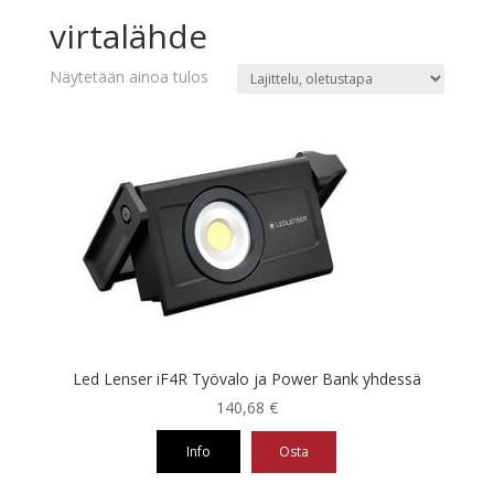
virtalähde
Näytetään ainoa tulos
Led Lenser iF4R Työvalo ja Power Bank yhdessä
140,68
€
Info
Osta