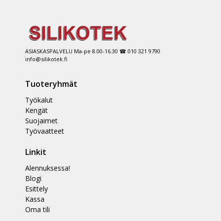
ASIASKASPALVELU Ma-pe 8.00-16.30 ☎ 010 321 9790
info@silikotek.fi
Tuoteryhmät
Työkalut
Kengät
Suojaimet
Työvaatteet
Linkit
Alennuksessa!
Blogi
Esittely
Kassa
Oma tili