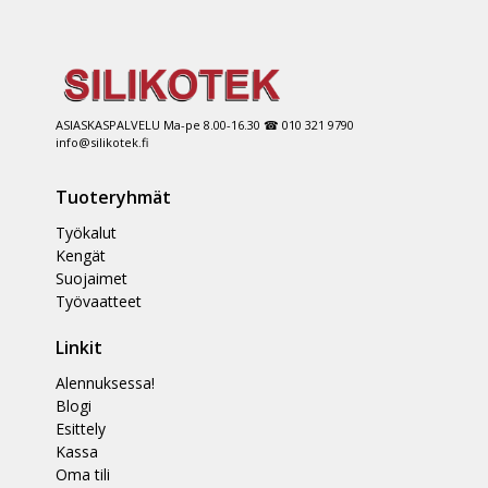
ASIASKASPALVELU Ma-pe 8.00-16.30 ☎ 010 321 9790
info@silikotek.fi
Tuoteryhmät
Työkalut
Kengät
Suojaimet
Työvaatteet
Linkit
Alennuksessa!
Blogi
Esittely
Kassa
Oma tili