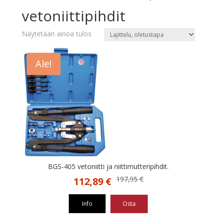
vetoniittipihdit
Näytetään ainoa tulos
Ale!
BGS-405 vetoniitti ja niittimutteripihdit.
Alkuperäinen
Nykyinen
197,95
€
112,89
€
hinta
hinta
oli:
on:
Info
Osta
197,95 €.
112,89 €.