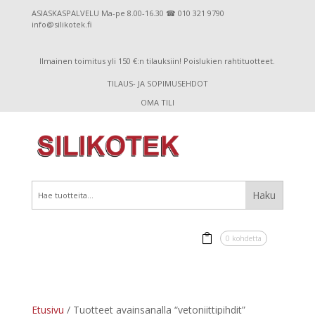
ASIASKASPALVELU Ma-pe 8.00-16.30 ☎ 010 321 9790
info@silikotek.fi
Ilmainen toimitus yli 150 €:n tilauksiin! Poislukien rahtituotteet.
TILAUS- JA SOPIMUSEHDOT
OMA TILI
0 kohdetta
Etusivu
/ Tuotteet avainsanalla “vetoniittipihdit”