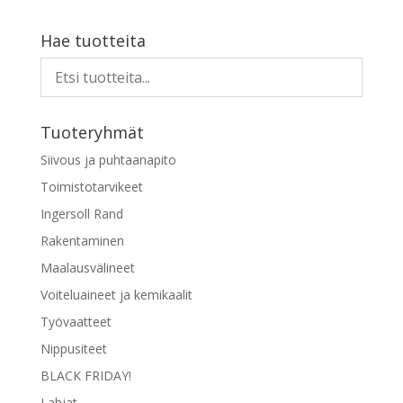
tuotteella
on
Hae tuotteita
useampi
muunnelma.
Voit
tehdä
Tuoteryhmät
valinnat
tuotteen
Siivous ja puhtaanapito
sivulla.
Toimistotarvikeet
Ingersoll Rand
Rakentaminen
Maalausvälineet
Voiteluaineet ja kemikaalit
Työvaatteet
Nippusiteet
BLACK FRIDAY!
Lahjat