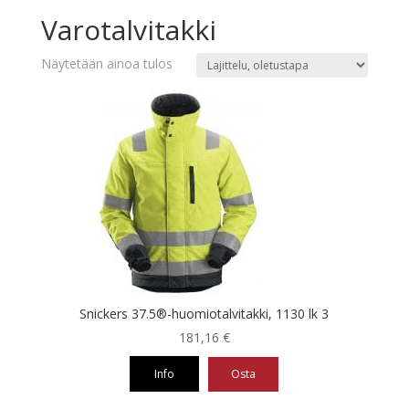
Varotalvitakki
Näytetään ainoa tulos
Snickers 37.5®-huomiotalvitakki, 1130 lk 3
181,16
€
Info
Osta
Tällä