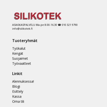
ASIASKASPALVELU Ma-pe 8.00-16.30 ☎ 010 321 9790
info@silikotek.fi
Tuoteryhmät
Työkalut
Kengät
Suojaimet
Työvaatteet
Linkit
Alennuksessa!
Blogi
Esittely
Kassa
Oma tili