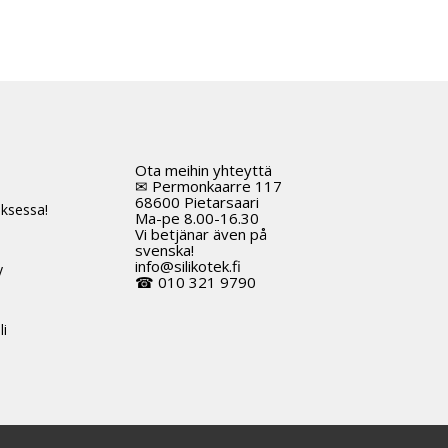
Ota meihin yhteyttä
t
✉ Permonkaarre 117
68600 Pietarsaari
ksessa!
Ma-pe 8.00-16.30
Vi betjänar även på
svenska!
info@silikotek.fi
y
☎ 010 321 9790
li