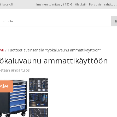
ikotek.fi
Ilmainen toimitus yli 150 €:n tilauksiin! Poislukien rahtituot
ivu
/ Tuotteet avainsanalla “työkaluvaunu ammattikäyttöön”
yökaluvaunu ammattikäyttöön
etään ainoa tulos
Ale!