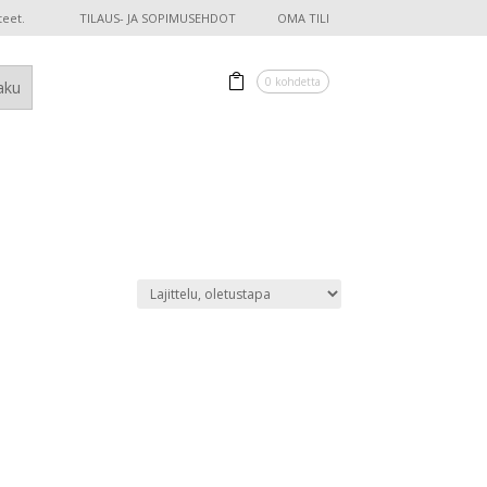
teet.
TILAUS- JA SOPIMUSEHDOT
OMA TILI
0 kohdetta