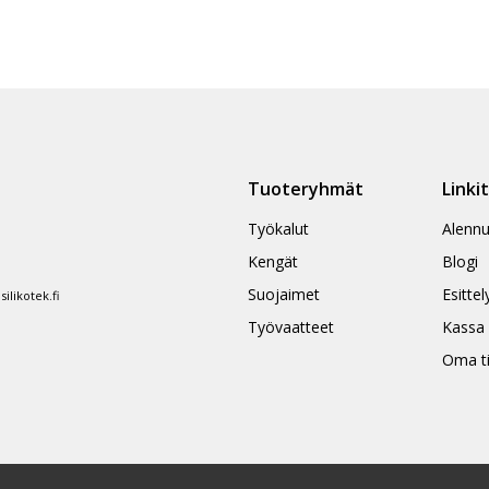
Tuoteryhmät
Linki
Työkalut
Alennu
Kengät
Blogi
Suojaimet
Esittel
likotek.fi
Työvaatteet
Kassa
Oma ti