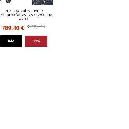
BGS Työkaluvaunu 7
tolaatikkoa sis. 263 työkalua
4207
Alkuperäinen
Nykyinen
1592,47
€
789,40
€
hinta
hinta
oli:
on:
Info
Osta
1592,47 €.
789,40 €.