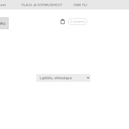
teet.
TILAUS- JA SOPIMUSEHDOT
OMA TILI
0 kohdetta