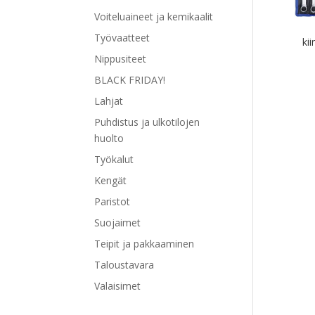
Voiteluaineet ja kemikaalit
Työvaatteet
ki
Nippusiteet
BLACK FRIDAY!
Lahjat
Puhdistus ja ulkotilojen
huolto
Työkalut
Kengät
Paristot
Suojaimet
Teipit ja pakkaaminen
Taloustavara
Valaisimet