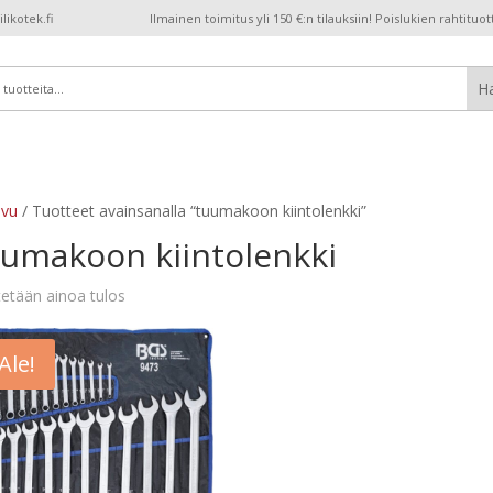
ikotek.fi
Ilmainen toimitus yli 150 €:n tilauksiin! Poislukien rahtituot
ivu
/ Tuotteet avainsanalla “tuumakoon kiintolenkki”
uumakoon kiintolenkki
etään ainoa tulos
Ale!