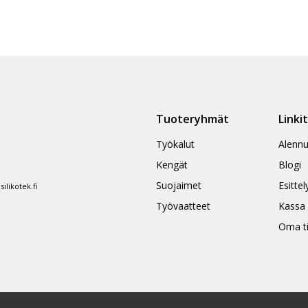
Tuoteryhmät
Linki
Työkalut
Alennu
Kengät
Blogi
Suojaimet
Esittel
likotek.fi
Työvaatteet
Kassa
Oma ti