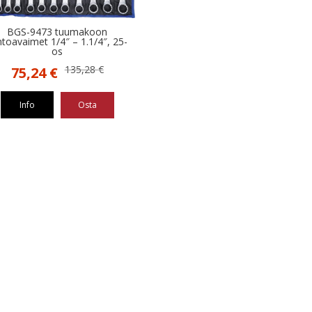
BGS-9473 tuumakoon
intoavaimet 1/4″ – 1.1/4″, 25-
os
Alkuperäinen
Nykyinen
135,28
€
75,24
€
hinta
hinta
oli:
on:
Info
Osta
135,28 €.
75,24 €.