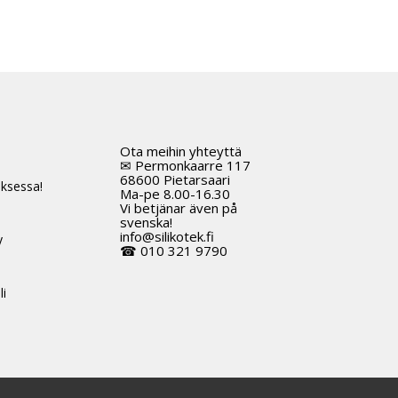
Ota meihin yhteyttä
t
✉ Permonkaarre 117
68600 Pietarsaari
ksessa!
Ma-pe 8.00-16.30
Vi betjänar även på
svenska!
info@silikotek.fi
y
☎ 010 321 9790
li