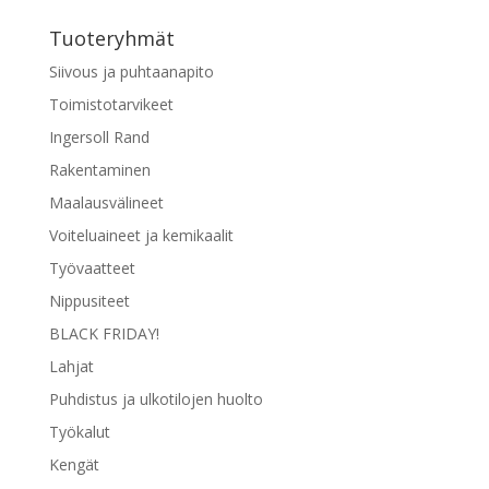
tehdä
Tuoteryhmät
valinnat
tuotteen
Siivous ja puhtaanapito
sivulla.
Toimistotarvikeet
Ingersoll Rand
Rakentaminen
Maalausvälineet
Voiteluaineet ja kemikaalit
Työvaatteet
Nippusiteet
BLACK FRIDAY!
Lahjat
Puhdistus ja ulkotilojen huolto
Työkalut
Kengät