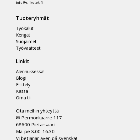
info@silikotek.fi
Tuoteryhmät
Työkalut
Kengät
Suojaimet
Työvaatteet
Linkit
Alennuksessa!
Blogi
Esittely
Kassa
Oma tili
Ota meihin yhteyttä
✉ Permonkaarre 117
68600 Pietarsaari
Ma-pe 8.00-16.30
Vi betjänar även på svenska!