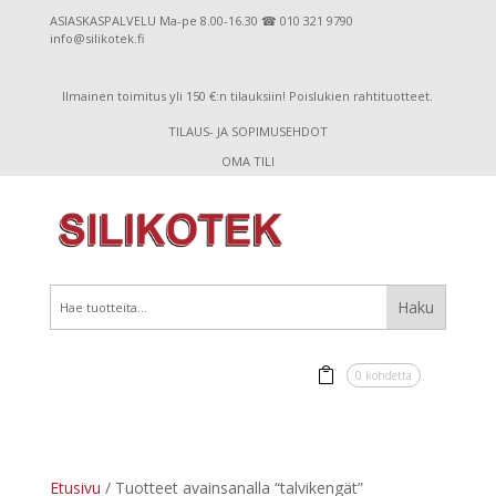
ASIASKASPALVELU Ma-pe 8.00-16.30 ☎ 010 321 9790
info@silikotek.fi
Ilmainen toimitus yli 150 €:n tilauksiin! Poislukien rahtituotteet.
TILAUS- JA SOPIMUSEHDOT
OMA TILI
0 kohdetta
Etusivu
/ Tuotteet avainsanalla “talvikengät”