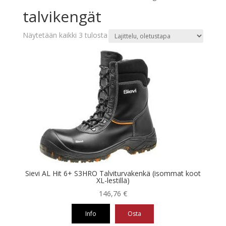
talvikengät
Näytetään kaikki 3 tulosta
Sievi AL Hit 6+ S3HRO Talviturvakenkä (isommat koot
XL-lestillä)
146,76
€
Info
Osta