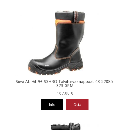
Tällä
tuotteella
on
useampi
muunnelma.
Voit
tehdä
valinnat
tuotteen
sivulla.
Sievi AL Hit 9+ S3HRO Talviturvasaappaat 48-52085-
373-0PM
167,00
€
Info
Osta
Tällä
tuotteella
on