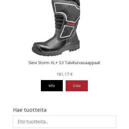
useampi
muunnelma.
Voit
tehdä
valinnat
tuotteen
sivulla.
Sievi Storm XL+ S3 Talviturvasaappaat
181,17
€
Info
Osta
Tällä
tuotteella
on
Hae tuotteita
useampi
muunnelma.
Voit