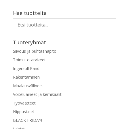
Hae tuotteita
Tuoteryhmät
Siivous ja puhtaanapito
Toimistotarvikeet
Ingersoll Rand
Rakentaminen
Maalausvälineet
Voiteluaineet ja kemikaalit
Työvaatteet
Nippusiteet
BLACK FRIDAY!
Lahjat