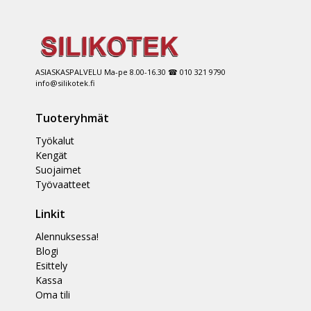
ASIASKASPALVELU Ma-pe 8.00-16.30 ☎ 010 321 9790
info@silikotek.fi
Tuoteryhmät
Työkalut
Kengät
Suojaimet
Työvaatteet
Linkit
Alennuksessa!
Blogi
Esittely
Kassa
Oma tili