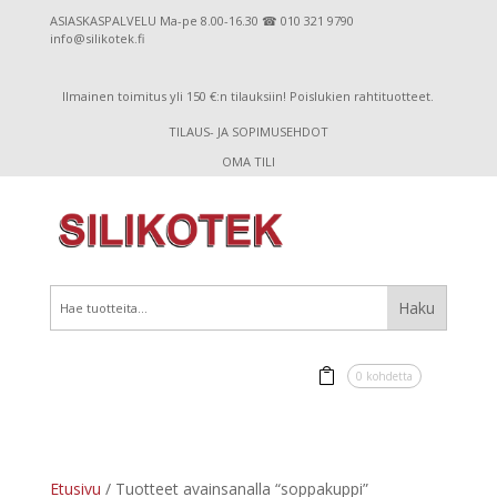
ASIASKASPALVELU Ma-pe 8.00-16.30 ☎ 010 321 9790
info@silikotek.fi
Ilmainen toimitus yli 150 €:n tilauksiin! Poislukien rahtituotteet.
TILAUS- JA SOPIMUSEHDOT
OMA TILI
0 kohdetta
Etusivu
/ Tuotteet avainsanalla “soppakuppi”