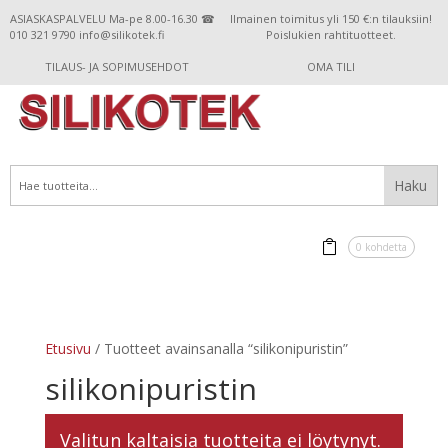
ASIASKASPALVELU Ma-pe 8.00-16.30 ☎
Ilmainen toimitus yli 150 €:n tilauksiin!
010 321 9790 info@silikotek.fi
Poislukien rahtituotteet.
TILAUS- JA SOPIMUSEHDOT
OMA TILI
0 kohdetta
Etusivu
/ Tuotteet avainsanalla “silikonipuristin”
silikonipuristin
Valitun kaltaisia tuotteita ei löytynyt.