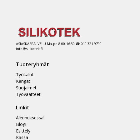
ASIASKASPALVELU Ma-pe 8.00-16.30 ☎ 010 321 9790
info@silikotek.fi
Tuoteryhmät
Työkalut
Kengät
Suojaimet
Työvaatteet
Linkit
Alennuksessa!
Blogi
Esittely
Kassa