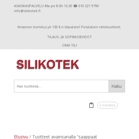
ASIASKASPALVELU Ma-pe 8.00-16.30 ☎ 010 321 9790
info@silikotek.fi
Ilmainen toimitus yli 150 €:n tilauksiin! Poislukien rahtituotteet.
TILAUS- JA SOPIMUSEHDOT
OMA TILI
0 kohdetta
Etusivu
/ Tuotteet avainsanalla “saappaat