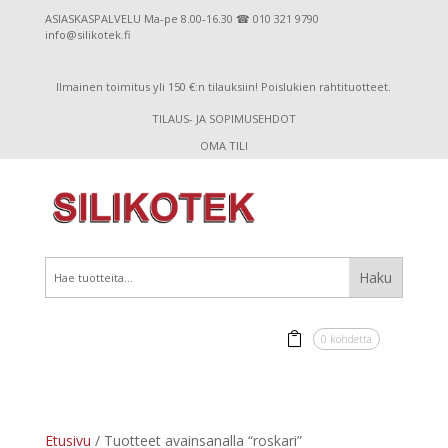
ASIASKASPALVELU Ma-pe 8.00-16.30 ☎ 010 321 9790
info@silikotek.fi
Ilmainen toimitus yli 150 €:n tilauksiin! Poislukien rahtituotteet.
TILAUS- JA SOPIMUSEHDOT
OMA TILI
0 kohdetta
Etusivu
/ Tuotteet avainsanalla “roskari”