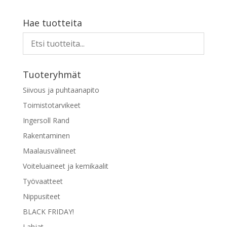
Hae tuotteita
Tuoteryhmät
Siivous ja puhtaanapito
Toimistotarvikeet
Ingersoll Rand
Rakentaminen
Maalausvälineet
Voiteluaineet ja kemikaalit
Työvaatteet
Nippusiteet
BLACK FRIDAY!
Lahjat