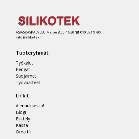
ASIASKASPALVELU Ma-pe 8.00-16.30 ☎ 010 321 9790
info@silikotek.fi
Tuoteryhmät
Työkalut
Kengät
Suojaimet
Työvaatteet
Linkit
Alennuksessa!
Blogi
Esittely
Kassa
Oma tili