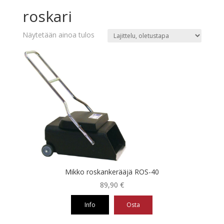
roskari
Näytetään ainoa tulos
Mikko roskankerääjä ROS-40
89,90
€
Info
Osta