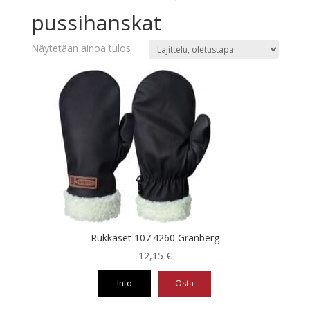
pussihanskat
Näytetään ainoa tulos
Rukkaset 107.4260 Granberg
12,15
€
Info
Osta
Tällä