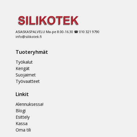
ASIASKASPALVELU Ma-pe 8.00-16.30 ☎ 010 321 9790
info@silikotek.fi
Tuoteryhmät
Työkalut
Kengät
Suojaimet
Työvaatteet
Linkit
Alennuksessa!
Blogi
Esittely
Kassa
Oma tili