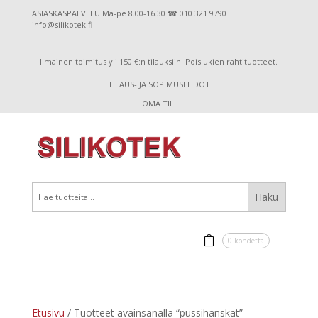
ASIASKASPALVELU Ma-pe 8.00-16.30 ☎ 010 321 9790
info@silikotek.fi
Ilmainen toimitus yli 150 €:n tilauksiin! Poislukien rahtituotteet.
TILAUS- JA SOPIMUSEHDOT
OMA TILI
0 kohdetta
Etusivu
/ Tuotteet avainsanalla “pussihanskat”