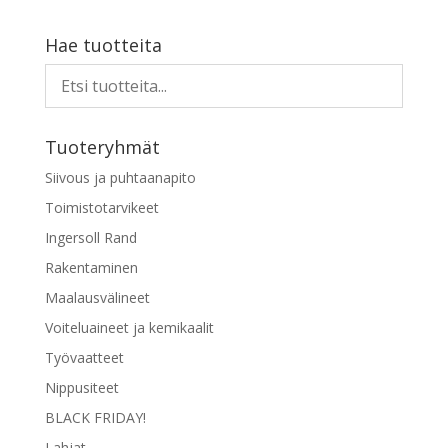
tuotteella
on
Hae tuotteita
useampi
muunnelma.
Voit
tehdä
Tuoteryhmät
valinnat
tuotteen
Siivous ja puhtaanapito
sivulla.
Toimistotarvikeet
Ingersoll Rand
Rakentaminen
Maalausvälineet
Voiteluaineet ja kemikaalit
Työvaatteet
Nippusiteet
BLACK FRIDAY!
Lahjat