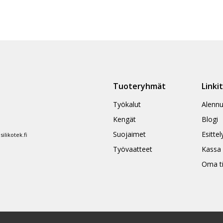
Tuoteryhmät
Linki
Työkalut
Alennu
Kengät
Blogi
Suojaimet
Esittel
likotek.fi
Työvaatteet
Kassa
Oma ti