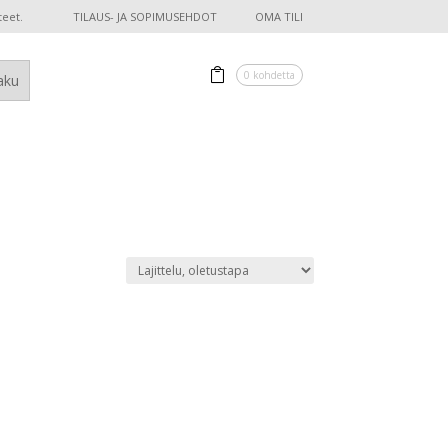
teet.
TILAUS- JA SOPIMUSEHDOT
OMA TILI
0 kohdetta