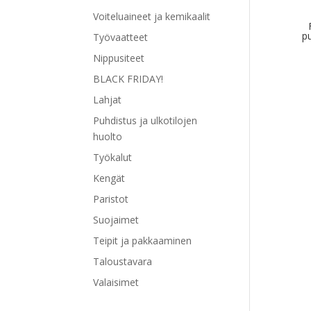
Voiteluaineet ja kemikaalit
pu
Työvaatteet
Nippusiteet
BLACK FRIDAY!
Lahjat
Tällä
Puhdistus ja ulkotilojen
tuott
huolto
on
Työkalut
use
muu
Kengät
Voit
Paristot
tehd
Suojaimet
vali
tuot
Teipit ja pakkaaminen
sivul
Taloustavara
Valaisimet