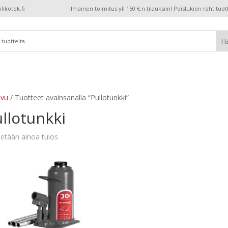
ikotek.fi
Ilmainen toimitus yli 150 €:n tilauksiin! Poislukien rahtituot
ivu
/ Tuotteet avainsanalla “Pullotunkki”
llotunkki
etään ainoa tulos