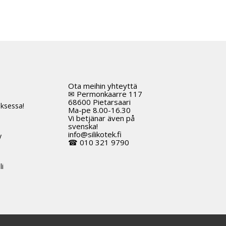
Ota meihin yhteyttä
t
✉ Permonkaarre 117
68600 Pietarsaari
ksessa!
Ma-pe 8.00-16.30
Vi betjänar även på
svenska!
info@silikotek.fi
y
☎ 010 321 9790
li