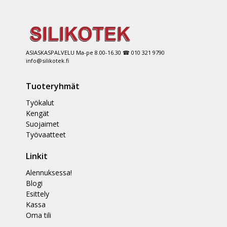
ASIASKASPALVELU Ma-pe 8.00-16.30 ☎ 010 321 9790
info@silikotek.fi
Tuoteryhmät
Työkalut
Kengät
Suojaimet
Työvaatteet
Linkit
Alennuksessa!
Blogi
Esittely
Kassa
Oma tili