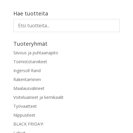
tuotteella
on
Hae tuotteita
useampi
muunnelma.
Voit
tehdä
Tuoteryhmät
valinnat
tuotteen
Siivous ja puhtaanapito
sivulla.
Toimistotarvikeet
Ingersoll Rand
Rakentaminen
Maalausvälineet
Voiteluaineet ja kemikaalit
Työvaatteet
Nippusiteet
BLACK FRIDAY!
Lahjat