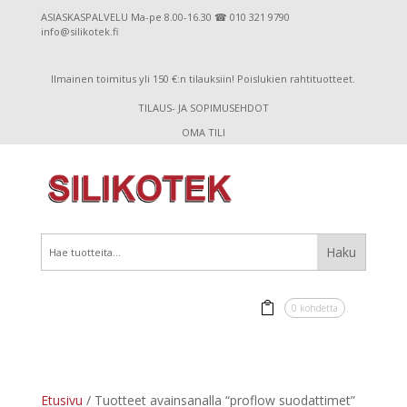
ASIASKASPALVELU Ma-pe 8.00-16.30 ☎ 010 321 9790
info@silikotek.fi
Ilmainen toimitus yli 150 €:n tilauksiin! Poislukien rahtituotteet.
TILAUS- JA SOPIMUSEHDOT
OMA TILI
0 kohdetta
Etusivu
/ Tuotteet avainsanalla “proflow suodattimet”