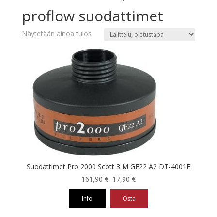
proflow suodattimet
Näytetään ainoa tulos
Suodattimet Pro 2000 Scott 3 M GF22 A2 DT-4001E
Hintaluokka:
161,90
€
–
17,90
€
17,90 €
Info
Osta
-
161,90 €
Tällä