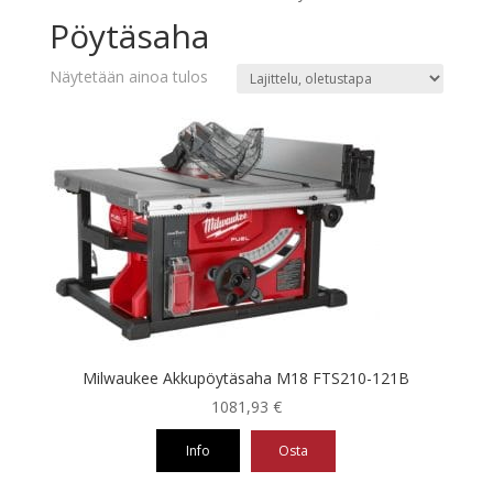
Pöytäsaha
Näytetään ainoa tulos
Milwaukee Akkupöytäsaha M18 FTS210-121B
1081,93
€
Info
Osta