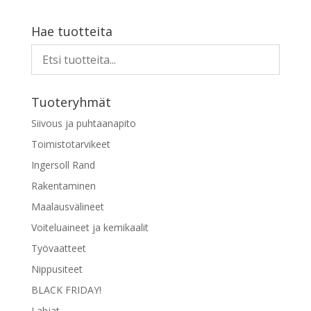
Hae tuotteita
Tuoteryhmät
Siivous ja puhtaanapito
Toimistotarvikeet
Ingersoll Rand
Rakentaminen
Maalausvälineet
Voiteluaineet ja kemikaalit
Työvaatteet
Nippusiteet
BLACK FRIDAY!
Lahjat