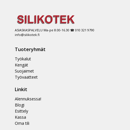
ASIASKASPALVELU Ma-pe 8.00-16.30 ☎ 010 321 9790
info@silikotek.fi
Tuoteryhmät
Työkalut
Kengät
Suojaimet
Työvaatteet
Linkit
Alennuksessa!
Blogi
Esittely
Kassa
Oma tili