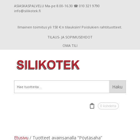
ASIASKASPALVELU Ma-pe 8.00-16.30 ☎ 010 321 9790
info@silikotek.fi
Ilmainen toimitus yli 150 €:n tilauksiin! Poislukien rahtituotteet.
TILAUS- JA SOPIMUSEHDOT
OMA TILI
0 kohdetta
Etusivu
/ Tuotteet avainsanalla “Pöytäsaha”