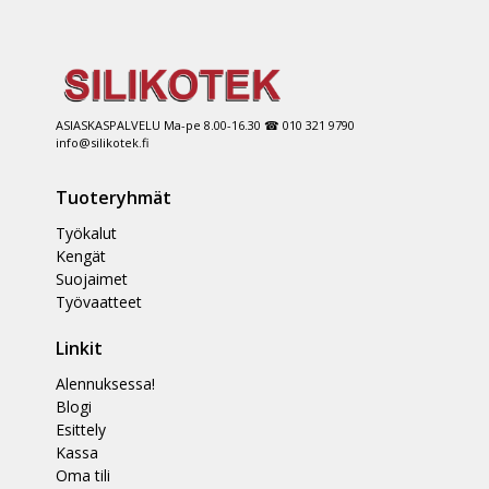
ASIASKASPALVELU Ma-pe 8.00-16.30 ☎ 010 321 9790
info@silikotek.fi
Tuoteryhmät
Työkalut
Kengät
Suojaimet
Työvaatteet
Linkit
Alennuksessa!
Blogi
Esittely
Kassa
Oma tili