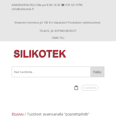
ASIASKASPALVELU Ma-pe 8.00-16.30 ☎ 010 321 9790
info@silikotek.fi
Ilmainen toimitus yli 150 €:n tilauksiin! Poislukien rahtituotteet.
TILAUS- JA SOPIMUSEHDOT
OMA TILI
0 kohdetta
Etusivu
/ Tuotteet avainsanalla “popniittipihdit”