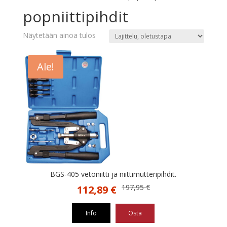
popniittipihdit
Näytetään ainoa tulos
Ale!
BGS-405 vetoniitti ja niittimutteripihdit.
Alkuperäinen
Nykyinen
197,95
€
112,89
€
hinta
hinta
oli:
on:
Info
Osta
197,95 €.
112,89 €.