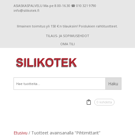
ASIASKASPALVELU Ma-pe 8.00-16.30 ☎ 010 321 9790
info@silikotek.fi
Ilmainen toimitus yli 150 €:n tilauksiin! Poislukien rahtituotteet.
TILAUS- JA SOPIMUSEHDOT
OMA TILI
0 kohdetta
Etusivu
/ Tuotteet avainsanalla “Pihtimittarit”