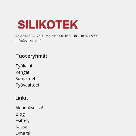
ASIASKASPALVELU Ma-pe 8.00-16.30 ☎ 010 321 9790
info@silikotek.fi
Tuoteryhmät
Työkalut
Kengät
Suojaimet
Työvaatteet
Linkit
Alennuksessa!
Blogi
Esittely
Kassa
Oma tili