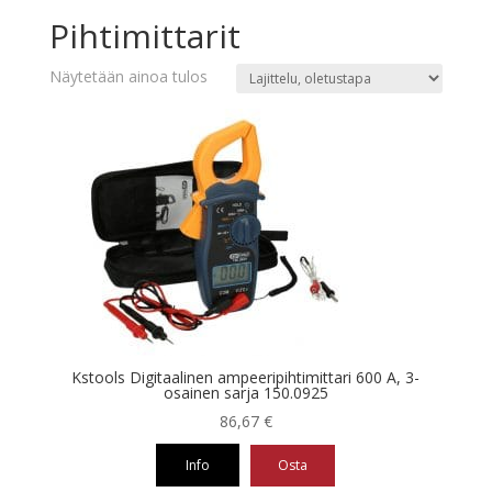
Pihtimittarit
Näytetään ainoa tulos
Kstools Digitaalinen ampeeripihtimittari 600 A, 3-
osainen sarja 150.0925
86,67
€
Info
Osta