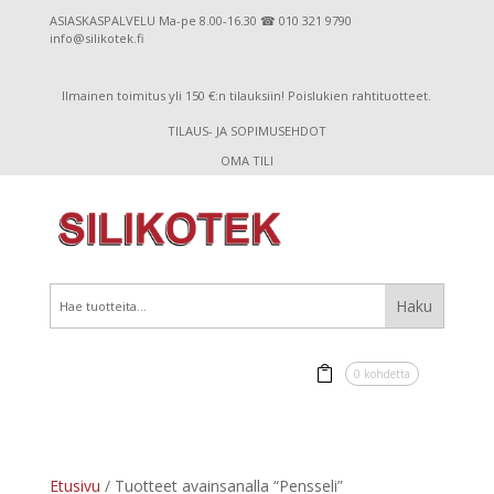
ASIASKASPALVELU Ma-pe 8.00-16.30 ☎ 010 321 9790
info@silikotek.fi
Ilmainen toimitus yli 150 €:n tilauksiin! Poislukien rahtituotteet.
TILAUS- JA SOPIMUSEHDOT
OMA TILI
0 kohdetta
Etusivu
/ Tuotteet avainsanalla “Pensseli”