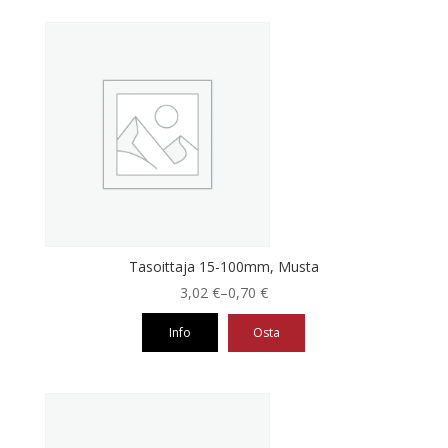
Tasoittaja 15-100mm, Musta
Hintaluokka:
3,02
€
–
0,70
€
0,70 €
Info
Osta
-
3,02 €
Tällä
tuotteella
on
useampi