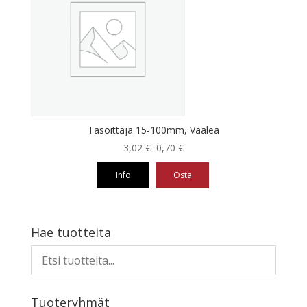
muunnelma.
Voit
tehdä
valinnat
tuotteen
sivulla.
Tasoittaja 15-100mm, Vaalea
Hintaluokka:
3,02
€
–
0,70
€
0,70 €
Info
Osta
-
3,02 €
Tällä
tuotteella
on
Hae tuotteita
useampi
muunnelma.
Voit
tehdä
Tuoteryhmät
valinnat