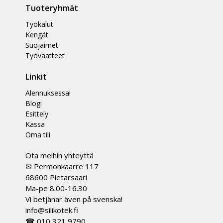
Tuoteryhmät
Työkalut
Kengät
Suojaimet
Työvaatteet
Linkit
Alennuksessa!
Blogi
Esittely
Kassa
Oma tili
Ota meihin yhteyttä
✉ Permonkaarre 117
68600 Pietarsaari
Ma-pe 8.00-16.30
Vi betjänar även på svenska!
info@silikotek.fi
☎ 010 321 9790