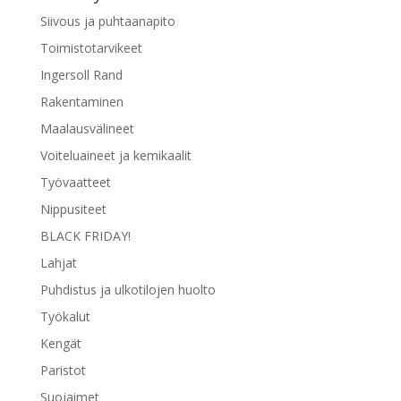
tuotteen
Siivous ja puhtaanapito
sivulla.
Toimistotarvikeet
Ingersoll Rand
Rakentaminen
Maalausvälineet
Voiteluaineet ja kemikaalit
Työvaatteet
Nippusiteet
BLACK FRIDAY!
Lahjat
Puhdistus ja ulkotilojen huolto
Työkalut
Kengät
Paristot
Suojaimet