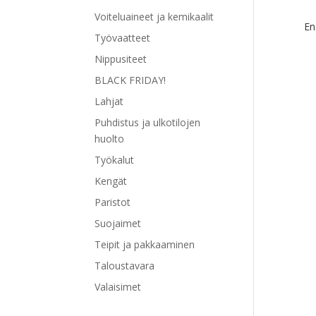
Voiteluaineet ja kemikaalit
En
Työvaatteet
Nippusiteet
BLACK FRIDAY!
Lahjat
Puhdistus ja ulkotilojen
huolto
Työkalut
Kengät
Paristot
Suojaimet
Teipit ja pakkaaminen
Taloustavara
Valaisimet