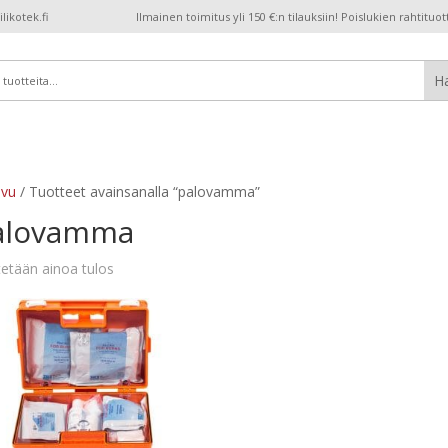
ikotek.fi
Ilmainen toimitus yli 150 €:n tilauksiin! Poislukien rahtituot
ivu
/ Tuotteet avainsanalla “palovamma”
alovamma
etään ainoa tulos