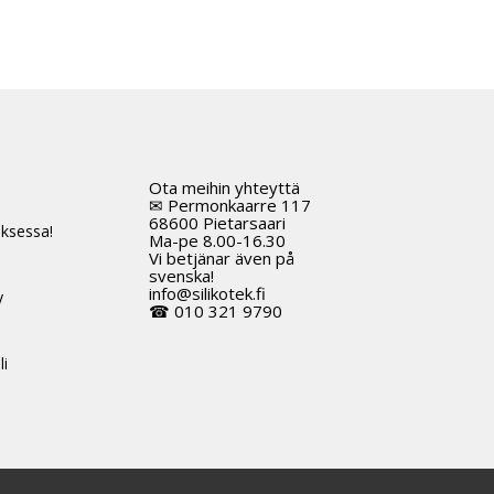
Ota meihin yhteyttä
t
✉ Permonkaarre 117
68600 Pietarsaari
ksessa!
Ma-pe 8.00-16.30
Vi betjänar även på
svenska!
info@silikotek.fi
y
☎ 010 321 9790
li