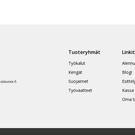
Tuoteryhmät
Linki
Työkalut
Alennu
Kengät
Blogi
Suojaimet
Esittel
likotek.fi
Työvaatteet
Kassa
Oma ti