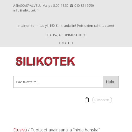
ASIASKASPALVELU Ma-pe 8.00-16.30 ☎ 010 321 9790
info@silikotek.fi
Ilmainen toimitus yli 150 €:n tilauksiin! Poislukien rahtituotteet.
TILAUS- JA SOPIMUSEHDOT
OMA TILI
0 kohdetta
Etusivu
/ Tuotteet avainsanalla “ninja hanska”