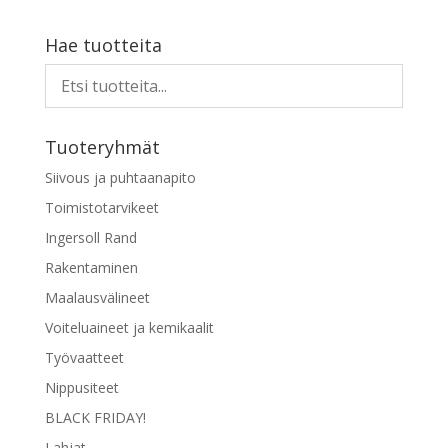
tuotteella
on
Hae tuotteita
useampi
muunnelma.
Voit
tehdä
Tuoteryhmät
valinnat
tuotteen
Siivous ja puhtaanapito
sivulla.
Toimistotarvikeet
Ingersoll Rand
Rakentaminen
Maalausvälineet
Voiteluaineet ja kemikaalit
Työvaatteet
Nippusiteet
BLACK FRIDAY!
Lahjat