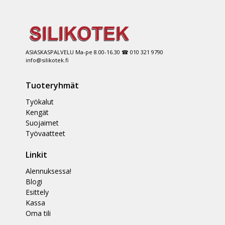
ASIASKASPALVELU Ma-pe 8.00-16.30 ☎ 010 321 9790
info@silikotek.fi
Tuoteryhmät
Työkalut
Kengät
Suojaimet
Työvaatteet
Linkit
Alennuksessa!
Blogi
Esittely
Kassa
Oma tili