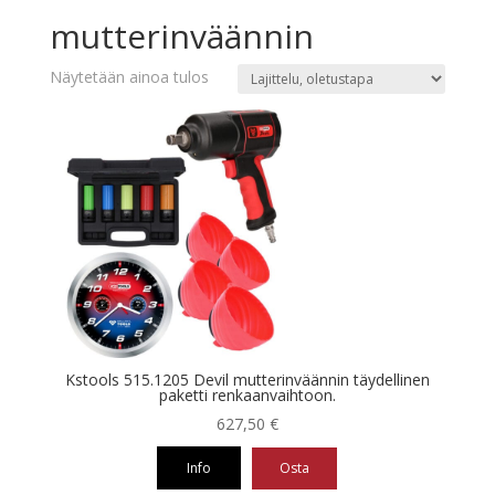
mutterinväännin
Näytetään ainoa tulos
Kstools 515.1205 Devil mutterinväännin täydellinen
paketti renkaanvaihtoon.
627,50
€
Info
Osta