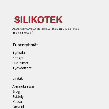
ASIASKASPALVELU Ma-pe 8.00-16.30 ☎ 010 321 9790
info@silikotek.fi
Tuoteryhmät
Työkalut
Kengät
Suojaimet
Työvaatteet
Linkit
Alennuksessa!
Blogi
Esittely
Kassa
Oma tili