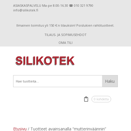
ASIASKASPALVELU Ma-pe 8.00-16.30 ☎ 010 321 9790
info@silikotek.fi
Ilmainen toimitus yli 150 €:n tilauksiin! Poislukien rahtituotteet.
TILAUS- JA SOPIMUSEHDOT
OMA TILI
0 kohdetta
Etusivu
/ Tuotteet avainsanalla “mutterinväännin”