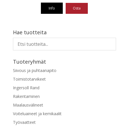
Info
Osta
Hae tuotteita
Tuoteryhmät
Siivous ja puhtaanapito
Toimistotarvikeet
Ingersoll Rand
Rakentaminen
Maalausvälineet
Voiteluaineet ja kemikaalit
Työvaatteet