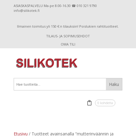
ASIASKASPALVELU Ma-pe 8.00-16.30 ☎ 010 321 9790
info@silikotek.fi
Ilmainen toimitus yli 150 €:n tilauksiin! Poislukien rahtituotteet.
TILAUS- JA SOPIMUSEHDOT
OMA TILI
0 kohdetta
Etusivu
/ Tuotteet avainsanalla “mutterinväännin ja