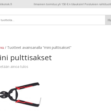
ikotek.fi
Ilmainen toimitus yli 150 €:n tilauksiin! Poislukien rahtituot
ivu
/ Tuotteet avainsanalla “mini pulttisakset”
ni pulttisakset
etään ainoa tulos