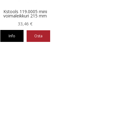
Kstools 119.0005 mini
voimaleikkuri 215 mm
33,46
€
Info
Osta