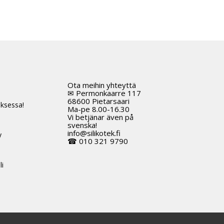
Ota meihin yhteyttä
t
✉ Permonkaarre 117
68600 Pietarsaari
ksessa!
Ma-pe 8.00-16.30
Vi betjänar även på
svenska!
info@silikotek.fi
y
☎ 010 321 9790
li