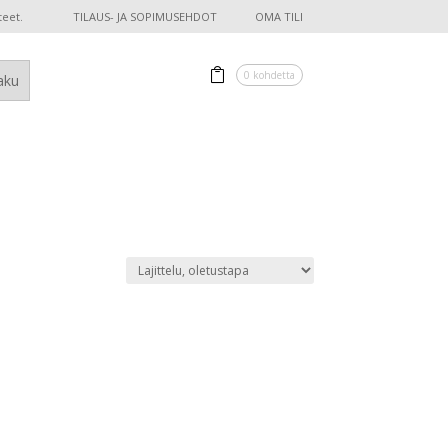
teet.
TILAUS- JA SOPIMUSEHDOT
OMA TILI
0 kohdetta