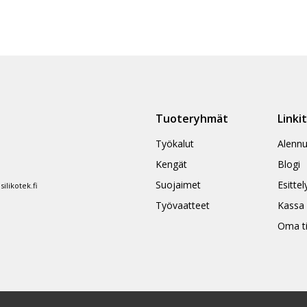
Tuoteryhmät
Linki
Työkalut
Alennu
Kengät
Blogi
Suojaimet
Esittel
likotek.fi
Työvaatteet
Kassa
Oma ti