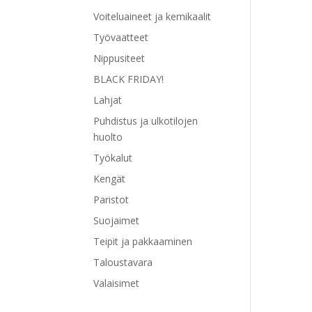
Voiteluaineet ja kemikaalit
Työvaatteet
Nippusiteet
BLACK FRIDAY!
Lahjat
Puhdistus ja ulkotilojen
huolto
Työkalut
Kengät
Paristot
Suojaimet
Teipit ja pakkaaminen
Taloustavara
Valaisimet