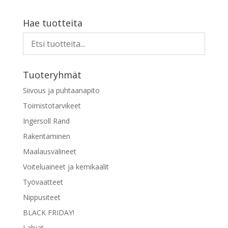
Hae tuotteita
Tuoteryhmät
Siivous ja puhtaanapito
Toimistotarvikeet
Ingersoll Rand
Rakentaminen
Maalausvälineet
Voiteluaineet ja kemikaalit
Työvaatteet
Nippusiteet
BLACK FRIDAY!
Lahjat