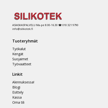
ASIASKASPALVELU Ma-pe 8.00-16.30 ☎ 010 321 9790
info@silikotek.fi
Tuoteryhmät
Työkalut
Kengät
Suojaimet
Työvaatteet
Linkit
Alennuksessa!
Blogi
Esittely
Kassa
Oma tili