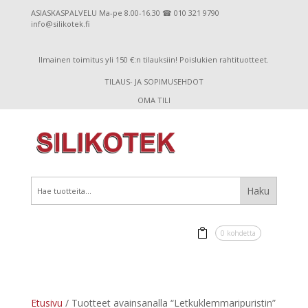
ASIASKASPALVELU Ma-pe 8.00-16.30 ☎ 010 321 9790
info@silikotek.fi
Ilmainen toimitus yli 150 €:n tilauksiin! Poislukien rahtituotteet.
TILAUS- JA SOPIMUSEHDOT
OMA TILI
0 kohdetta
Etusivu
/ Tuotteet avainsanalla “Letkuklemmaripuristin”