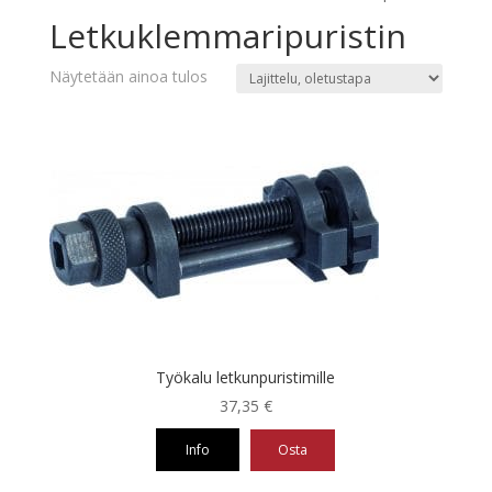
Letkuklemmaripuristin
Näytetään ainoa tulos
Työkalu letkunpuristimille
37,35
€
Info
Osta