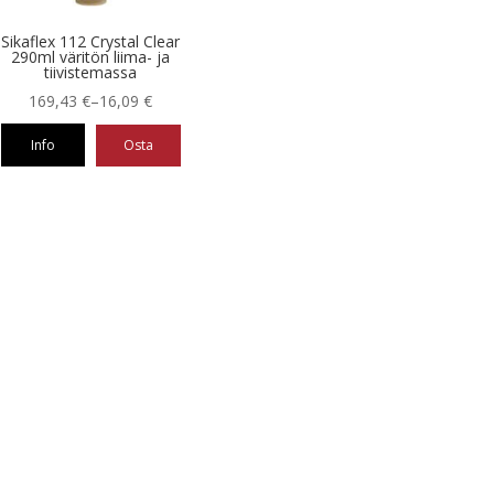
Sikaflex 112 Crystal Clear
290ml väritön liima- ja
tiivistemassa
Hintaluokka:
169,43
€
–
16,09
€
16,09 €
Info
Osta
-
169,43 €
eella
ampi
nnelma.
ä
nnat
teen
la.