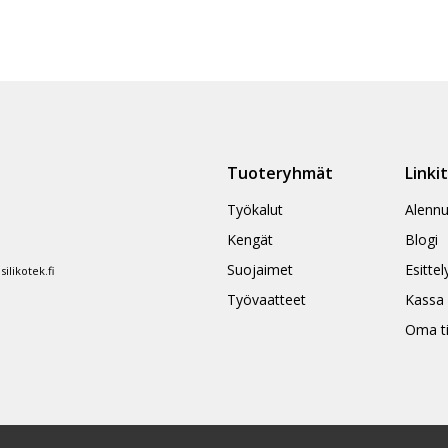
Tuoteryhmät
Linki
Työkalut
Alennu
Kengät
Blogi
Suojaimet
Esittel
likotek.fi
Työvaatteet
Kassa
Oma ti