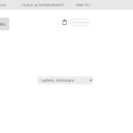
teet.
TILAUS- JA SOPIMUSEHDOT
OMA TILI
0 kohdetta