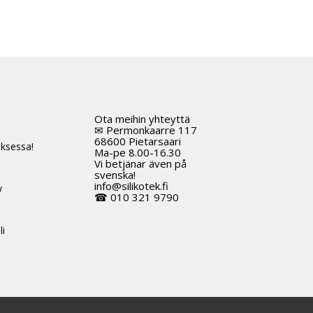
Ota meihin yhteyttä
t
✉ Permonkaarre 117
68600 Pietarsaari
ksessa!
Ma-pe 8.00-16.30
Vi betjänar även på
svenska!
info@silikotek.fi
y
☎ 010 321 9790
li