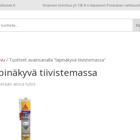
ikotek.fi
Ilmainen toimitus yli 150 €:n tilauksiin! Poislukien rahtituot
ivu
/ Tuotteet avainsanalla “läpinäkyvä tiivistemassa”
pinäkyvä tiivistemassa
etään ainoa tulos