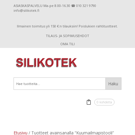
ASIASKASPALVELU Ma-pe 8.00-16.30 ☎ 010 321 9790
info@silikotek.fi
Ilmainen toimitus yli 150 €:n tilauksiin! Poislukien rahtituotteet.
TILAUS- JA SOPIMUSEHDOT
OMA TILI
0 kohdetta
Etusivu
/ Tuotteet avainsanalla “Kuumailmapistooli”