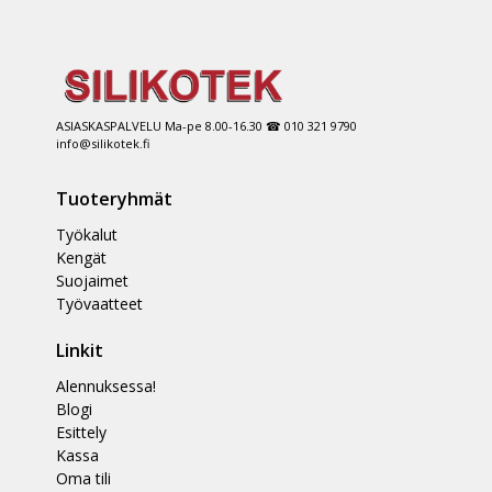
ASIASKASPALVELU Ma-pe 8.00-16.30 ☎ 010 321 9790
info@silikotek.fi
Tuoteryhmät
Työkalut
Kengät
Suojaimet
Työvaatteet
Linkit
Alennuksessa!
Blogi
Esittely
Kassa
Oma tili