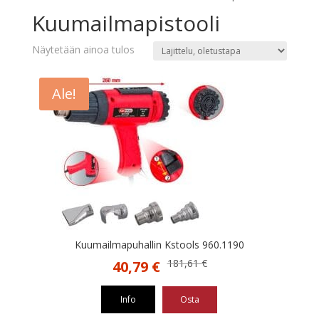
Kuumailmapistooli
Näytetään ainoa tulos
Ale!
Kuumailmapuhallin Kstools 960.1190
Alkuperäinen
Nykyinen
181,61
€
40,79
€
hinta
hinta
oli:
on:
Info
Osta
181,61 €.
40,79 €.