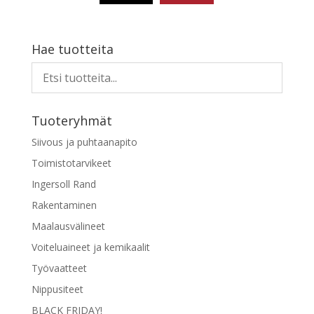
178,61 €.
94,13 €.
Hae tuotteita
Tuoteryhmät
Siivous ja puhtaanapito
Toimistotarvikeet
Ingersoll Rand
Rakentaminen
Maalausvälineet
Voiteluaineet ja kemikaalit
Työvaatteet
Nippusiteet
BLACK FRIDAY!