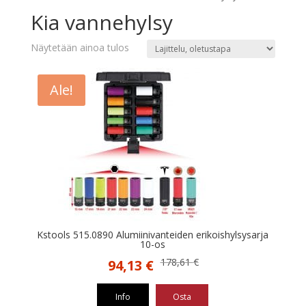
Kia vannehylsy
Näytetään ainoa tulos
Ale!
Kstools 515.0890 Alumiinivanteiden erikoishylsysarja
10-os
Alkuperäinen
Nykyinen
178,61
€
94,13
€
hinta
hinta
oli:
on:
Info
Osta