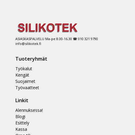
ASIASKASPALVELU Ma-pe 8.00-16.30 ☎ 010 321 9790
info@silikotek.fi
Tuoteryhmät
Työkalut
Kengät
Suojaimet
Työvaatteet
Linkit
Alennuksessa!
Blogi
Esittely
Kassa