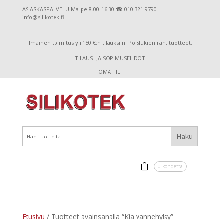
ASIASKASPALVELU Ma-pe 8.00-16.30 ☎ 010 321 9790
info@silikotek.fi
Ilmainen toimitus yli 150 €:n tilauksiin! Poislukien rahtituotteet.
TILAUS- JA SOPIMUSEHDOT
OMA TILI
0 kohdetta
Etusivu
/ Tuotteet avainsanalla “Kia vannehylsy”