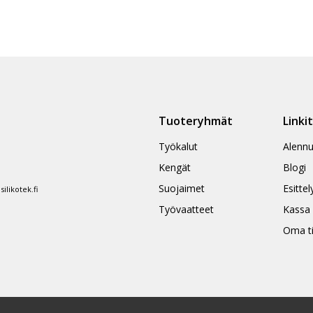
Tuoteryhmät
Linki
Työkalut
Alennu
Kengät
Blogi
Suojaimet
Esittel
likotek.fi
Työvaatteet
Kassa
Oma ti