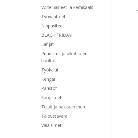
Voiteluaineet ja kemikaalit
Työvaatteet
Nippusiteet
BLACK FRIDAY!
Tällä
Lahjat
tuott
Puhdistus ja ulkotilojen
on
huolto
use
muu
Työkalut
Voit
Kengät
tehd
Paristot
vali
Suojaimet
tuot
sivul
Teipit ja pakkaaminen
Taloustavara
Valaisimet