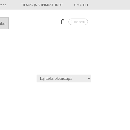
teet.
TILAUS- JA SOPIMUSEHDOT
OMA TILI
0 kohdetta