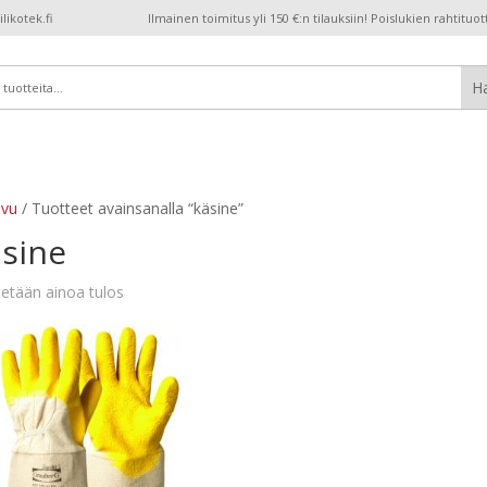
ikotek.fi
Ilmainen toimitus yli 150 €:n tilauksiin! Poislukien rahtituot
ivu
/ Tuotteet avainsanalla “käsine”
äsine
etään ainoa tulos