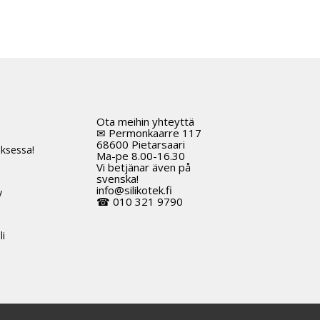
Ota meihin yhteyttä
t
✉ Permonkaarre 117
68600 Pietarsaari
ksessa!
Ma-pe 8.00-16.30
Vi betjänar även på
svenska!
info@silikotek.fi
y
☎ 010 321 9790
li