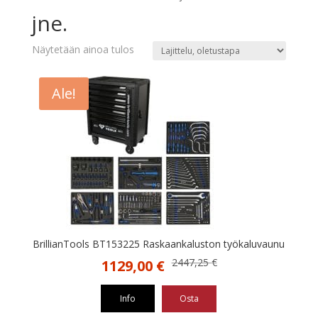
jne.
Näytetään ainoa tulos
Ale!
BrillianTools BT153225 Raskaankaluston työkaluvaunu
Alkuperäinen
Nykyinen
2447,25
€
1129,00
€
hinta
hinta
oli:
on:
Info
Osta
2447,25 €.
1129,00 €.