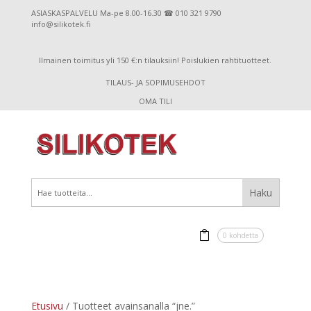
ASIASKASPALVELU Ma-pe 8.00-16.30 ☎ 010 321 9790
info@silikotek.fi
Ilmainen toimitus yli 150 €:n tilauksiin! Poislukien rahtituotteet.
TILAUS- JA SOPIMUSEHDOT
OMA TILI
0 kohdetta
Etusivu
/ Tuotteet avainsanalla “jne.”