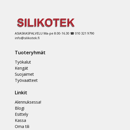
ASIASKASPALVELU Ma-pe 8.00-16.30 ☎ 010 321 9790
info@silikotek.fi
Tuoteryhmät
Työkalut
Kengät
Suojaimet
Työvaatteet
Linkit
Alennuksessa!
Blogi
Esittely
Kassa
Oma tili