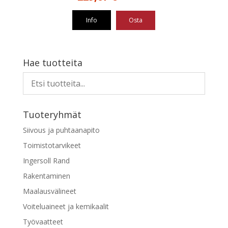
hinta
hinta
oli:
on:
Info
Osta
479,99 €.
229,67 €.
Hae tuotteita
Tuoteryhmät
Siivous ja puhtaanapito
Toimistotarvikeet
Ingersoll Rand
Rakentaminen
Maalausvälineet
Voiteluaineet ja kemikaalit
Työvaatteet