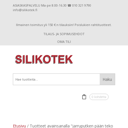
ASIASKASPALVELU Ma-pe 8.00-16.30 ☎ 010 321 9790
info@silikotek.fi
Ilmainen toimitus yli 150 €:n tilauksiin! Poislukien rahtituotteet.
TILAUS- JA SOPIMUSEHDOT
OMA TILI
0 kohdetta
Etusivu
/ Tuotteet avainsanalla “jarruputken pään teko