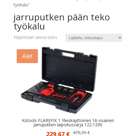
työkalu”
jarruputken pään teko
työkalu
Näytetään ainoa tulos
Ale!
Kstools FLAREFIX 1 Yleiskäyttöinen 16-osainen
Jarruputken laipoitussarja 122.1290
Alkuperäinen
Nykyinen
479,99
€
229,67
€