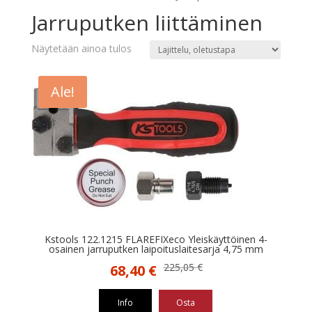
Jarruputken liittäminen
Näytetään ainoa tulos
Ale!
Kstools 122.1215 FLAREFIXeco Yleiskäyttöinen 4-
osainen jarruputken laipoituslaitesarja 4,75 mm
Alkuperäinen
Nykyinen
225,05
€
68,40
€
hinta
hinta
oli:
on:
Info
Osta