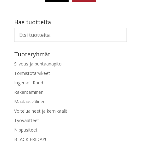
225,05 €.
68,40 €.
Hae tuotteita
Tuoteryhmät
Siivous ja puhtaanapito
Toimistotarvikeet
Ingersoll Rand
Rakentaminen
Maalausvälineet
Voiteluaineet ja kemikaalit
Työvaatteet
Nippusiteet
BLACK FRIDAY!