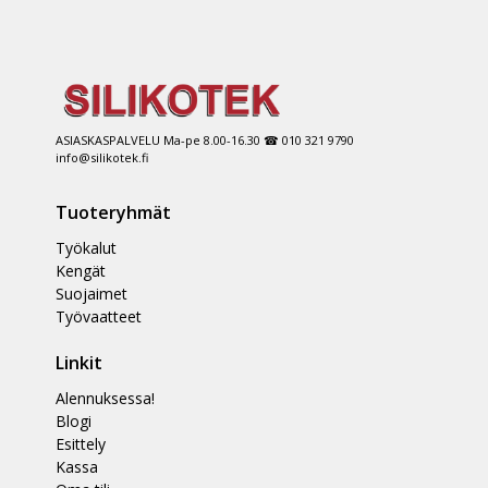
ASIASKASPALVELU Ma-pe 8.00-16.30 ☎ 010 321 9790
info@silikotek.fi
Tuoteryhmät
Työkalut
Kengät
Suojaimet
Työvaatteet
Linkit
Alennuksessa!
Blogi
Esittely
Kassa