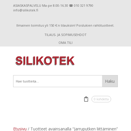
ASIASKASPALVELU Ma-pe 8.00-16.30 ☎ 010 321 9790
info@silikotek.fi
Ilmainen toimitus yli 150 €:n tilauksiin! Poislukien rahtituotteet.
TILAUS- JA SOPIMUSEHDOT
OMA TILI
0 kohdetta
Etusivu
/ Tuotteet avainsanalla “Jarruputken liittäminen”