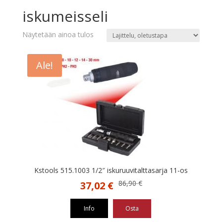
iskumeisseli
Näytetään ainoa tulos
Ale!
Kstools 515.1003 1/2″ iskuruuvitalttasarja 11-os
Alkuperäinen
Nykyinen
86,90
€
37,02
€
hinta
hinta
oli:
on:
Info
Osta
86,90 €.
37,02 €.