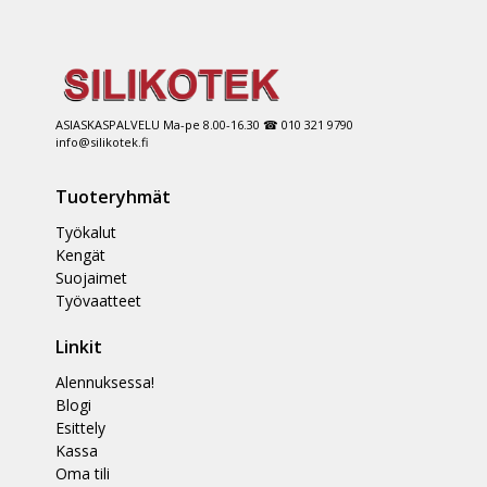
ASIASKASPALVELU Ma-pe 8.00-16.30 ☎ 010 321 9790
info@silikotek.fi
Tuoteryhmät
Työkalut
Kengät
Suojaimet
Työvaatteet
Linkit
Alennuksessa!
Blogi
Esittely
Kassa
Oma tili