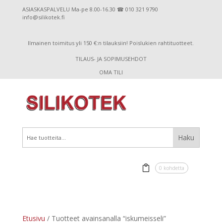
ASIASKASPALVELU Ma-pe 8.00-16.30 ☎ 010 321 9790
info@silikotek.fi
Ilmainen toimitus yli 150 €:n tilauksiin! Poislukien rahtituotteet.
TILAUS- JA SOPIMUSEHDOT
OMA TILI
0 kohdetta
Etusivu
/ Tuotteet avainsanalla “iskumeisseli”